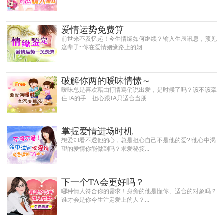
爱情运势免费算
前世来不及忆起！今生情缘如何继续？输入生辰讯息，预见
这辈子~你在爱情姻缘路上的姻...
破解你两的暧昧情愫～
暧昧总是喜欢藉由打情骂俏说出爱，是时候了吗？该不该牵
住TA的手…担心跟TA只适合当朋...
掌握爱情进场时机
想爱却看不透他的心，总是担心自己不是他的爱?!他心中渴
望的爱情你能做到吗？求爱秘笈...
下一个TA会更好吗？
哪种情人符合你的需求！身旁的他是懂你、适合的对象吗？
谁才会是你今生注定爱上的人？...