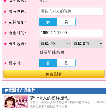
★
我的家族:
登录
★
填写昵称:
★
选择性别:
女
男
★
出生时间:
★
出生地点:
我要填经纬度
★
夏令时:
否
是
免费测算
免费测算产品推荐
梦中情人的模样显现
你对另一半有多少期待与想像？能触动你的真心，让你有好
感的会是谁？跟他会如何相遇、...