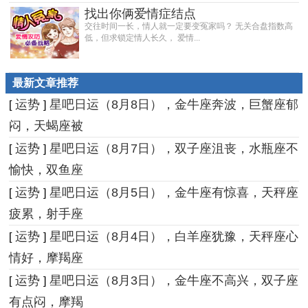
找出你俩爱情症结点
交往时间一长，情人就一定要变冤家吗？ 无关合盘指数高
低，但求锁定情人长久， 爱情...
最新文章推荐
运势
星吧日运（8月8日），金牛座奔波，巨蟹座郁
[
]
闷，天蝎座被
运势
星吧日运（8月7日），双子座沮丧，水瓶座不
[
]
愉快，双鱼座
运势
星吧日运（8月5日），金牛座有惊喜，天秤座
[
]
疲累，射手座
运势
星吧日运（8月4日），白羊座犹豫，天秤座心
[
]
情好，摩羯座
运势
星吧日运（8月3日），金牛座不高兴，双子座
[
]
有点闷，摩羯