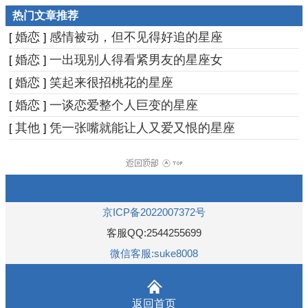
热门文章推荐
婚恋
感情被动，但不见得好追的星座
[
]
婚恋
一出现别人得看紧男友的星座女
[
]
婚恋
笑起来很招桃花的星座
[
]
婚恋
一谈恋爱整个人巨变的星座
[
]
其他
凭一张嘴就能让人又爱又恨的星座
[
]
京ICP备2022007372号
客服QQ:2544255699
微信客服:suke8008
返回首页