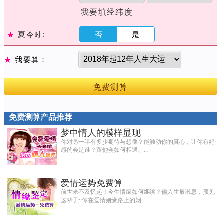
我要填经纬度
★
夏令时:
否
是
★
我要算：
免费测算
免费测算产品推荐
梦中情人的模样显现
你对另一半有多少期待与想像？能触动你的真心，让你有好
感的会是谁？跟他会如何相遇、...
爱情运势免费算
前世来不及忆起！今生情缘如何继续？输入生辰讯息，预见
这辈子~你在爱情姻缘路上的姻...