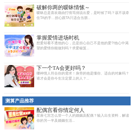
破解你两的暧昧情愫～
暧昧总是喜欢藉由打情骂俏说出爱，是时候了吗？该不该牵
住TA的手…担心跟TA只适合当朋...
掌握爱情进场时机
想爱却看不透他的心，总是担心自己不是他的爱?!他心中渴
望的爱情你能做到吗？求爱秘笈...
下一个TA会更好吗？
哪种情人符合你的需求！身旁的他是懂你、适合的对象吗？
谁才会是你今生注定爱上的人？...
测算产品推荐
配偶宫看你情定何人
星座七宫怎么管一个人的婚姻及配偶？输入出生资料，解读
你的另一半及婚姻生活...