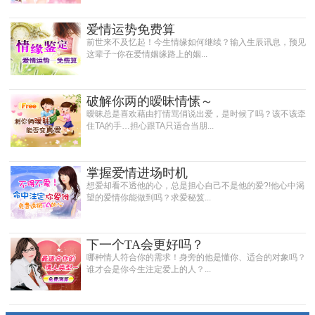
爱情运势免费算
前世来不及忆起！今生情缘如何继续？输入生辰讯息，预见
这辈子~你在爱情姻缘路上的姻...
破解你两的暧昧情愫～
暧昧总是喜欢藉由打情骂俏说出爱，是时候了吗？该不该牵
住TA的手…担心跟TA只适合当朋...
掌握爱情进场时机
想爱却看不透他的心，总是担心自己不是他的爱?!他心中渴
望的爱情你能做到吗？求爱秘笈...
下一个TA会更好吗？
哪种情人符合你的需求！身旁的他是懂你、适合的对象吗？
谁才会是你今生注定爱上的人？...