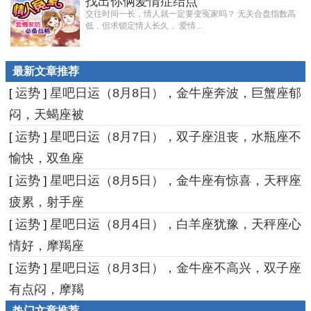
找出你俩爱情症结点
交往时间一长，情人就一定要变冤家吗？ 无关合盘指数高
低，但求锁定情人长久， 爱情...
最新文章推荐
运势
星吧日运（8月8日），金牛座奔波，巨蟹座郁
[
]
闷，天蝎座被
运势
星吧日运（8月7日），双子座沮丧，水瓶座不
[
]
愉快，双鱼座
运势
星吧日运（8月5日），金牛座有惊喜，天秤座
[
]
疲累，射手座
运势
星吧日运（8月4日），白羊座犹豫，天秤座心
[
]
情好，摩羯座
运势
星吧日运（8月3日），金牛座不高兴，双子座
[
]
有点闷，摩羯
热门文章推荐