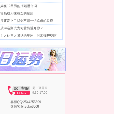
]
揭秘12星男的拒婚潜台词
]
容易成为抹布女的星座
]
只要爱上了就会不顾一切追求的星座
]
从淋浴测试为何爱情避开你？
]
为人处世太张扬的星座，时常锋芒毕露
周一至周五
9:30-17:00
客服QQ:2544255699
微信客服:suke8008