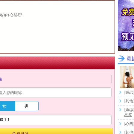
她)内心秘密
最
录
[
婚恋
[
其他
女
男
[
婚恋
星座
[
心测
[
其他
免费测算