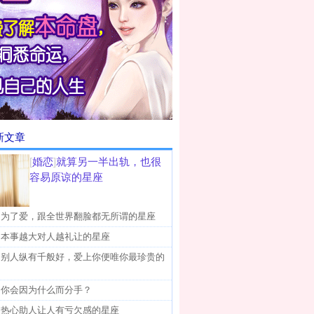
新文章
[
婚恋
]
就算另一半出轨，也很
容易原谅的星座
]
为了爱，跟全世界翻脸都无所谓的星座
]
本事越大对人越礼让的星座
]
别人纵有千般好，爱上你便唯你最珍贵的
]
你会因为什么而分手？
]
热心助人让人有亏欠感的星座