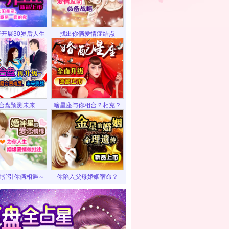
开展30岁后人生
找出你俩爱情症结点
合盘预测未来
啥星座与你相合？相克？
置指引你俩相遇～
你陷入父母婚姻宿命？