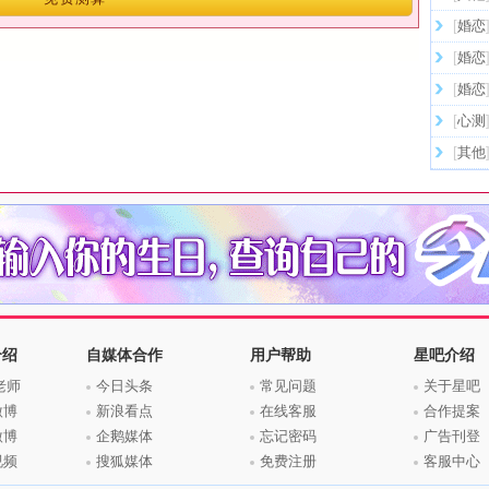
[
婚恋
[
婚恋
[
婚恋
[
心测
[
其他
介绍
自媒体合作
用户帮助
星吧介绍
老师
今日头条
常见问题
关于星吧
微博
新浪看点
在线客服
合作提案
微博
企鹅媒体
忘记密码
广告刊登
视频
搜狐媒体
免费注册
客服中心