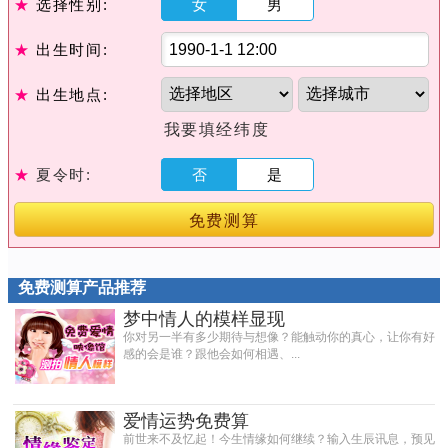
★
选择性别:
女
男
★
出生时间:
★
出生地点:
我要填经纬度
★
夏令时:
否
是
免费测算
免费测算产品推荐
梦中情人的模样显现
你对另一半有多少期待与想像？能触动你的真心，让你有好
感的会是谁？跟他会如何相遇、...
爱情运势免费算
前世来不及忆起！今生情缘如何继续？输入生辰讯息，预见