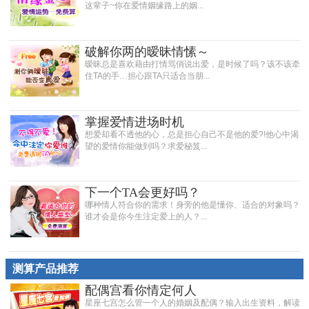
这辈子~你在爱情姻缘路上的姻...
破解你两的暧昧情愫～
暧昧总是喜欢藉由打情骂俏说出爱，是时候了吗？该不该牵
住TA的手…担心跟TA只适合当朋...
掌握爱情进场时机
想爱却看不透他的心，总是担心自己不是他的爱?!他心中渴
望的爱情你能做到吗？求爱秘笈...
下一个TA会更好吗？
哪种情人符合你的需求！身旁的他是懂你、适合的对象吗？
谁才会是你今生注定爱上的人？...
测算产品推荐
配偶宫看你情定何人
星座七宫怎么管一个人的婚姻及配偶？输入出生资料，解读