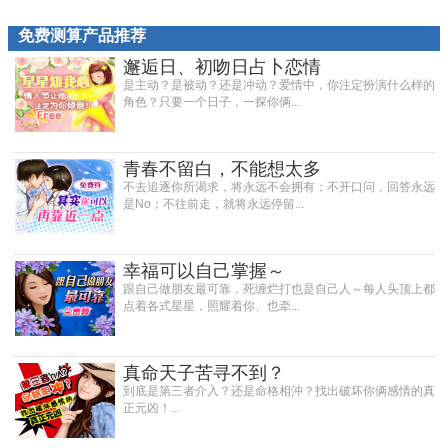
免费测算产品推荐
邂逅日、初吻日占卜恋情
是主动？是被动？还是冲动？爱情中，你注定扮演什么样的
角色？只要一个日子，一探你俩...
青春不留白，不能想太多
不去追逐你所渴求，将永远不会拥有；不开口问，回答永远
是No；不往前走，就将永远停留...
幸福可以自己掌握～
跟自己做朋友最可靠，死缠烂打也是自己人～每人头顶上都
点着各式星星，照耀着你、也牵...
真命天子苦寻不到？
到底是第三者介入？还是命格相沖？找出破坏你俩感情的真
正元凶！...