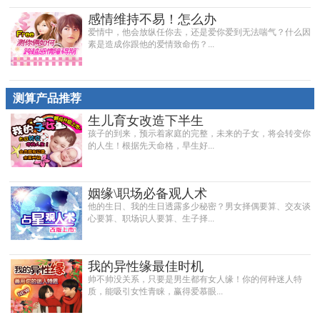
感情维持不易！怎么办
爱情中，他会放纵任你去，还是爱你爱到无法喘气？什么因
素是造成你跟他的爱情致命伤？...
测算产品推荐
生儿育女改造下半生
孩子的到来，预示着家庭的完整，未来的子女，将会转变你
的人生！根据先天命格，早生好...
姻缘\职场必备观人术
他的生日、我的生日透露多少秘密？男女择偶要算、交友谈
心要算、职场识人要算、生子择...
我的异性缘最佳时机
帅不帅没关系，只要是男生都有女人缘！你的何种迷人特
质，能吸引女性青睐，赢得爱慕眼...