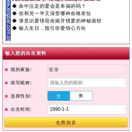
◆ 命中注定的爱会是幸福的吗？
◆ 你和另一半又深受哪种命格牵扯
◆ 潜意识爱情宿命揭开情爱的神秘面纱
◆ 输入生日，指引你爱情心方向
输入您的出生资料
★
我的家族:
登录
★
填写昵称:
★
选择性别:
女
男
★
出生时间:
免费测算