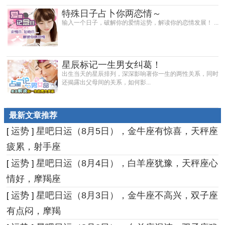
特殊日子占卜你两恋情～
输入一个日子，破解你的爱情运势，解读你的恋情发展！ ...
星辰标记一生男女纠葛！
出生当天的星辰排列，深深影响著你一生的两性关系，同时
还揭露出父母间的关系，如何影...
最新文章推荐
运势
星吧日运（8月5日），金牛座有惊喜，天秤座
[
]
疲累，射手座
运势
星吧日运（8月4日），白羊座犹豫，天秤座心
[
]
情好，摩羯座
运势
星吧日运（8月3日），金牛座不高兴，双子座
[
]
有点闷，摩羯