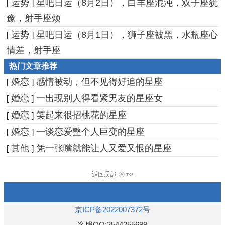
运势
星吧日运（8月2日），白羊座混沌，双子座犹
[
]
豫，射手座烦
运势
星吧日运（8月1日），狮子座被黑，水瓶座心
[
]
情差，射手座
热门文章推荐
婚恋
感情被动，但不见得好追的星座
[
]
婚恋
一出现别人得看紧男友的星座女
[
]
婚恋
笑起来很招桃花的星座
[
]
婚恋
一谈恋爱整个人巨变的星座
[
]
其他
凭一张嘴就能让人又爱又恨的星座
[
]
京ICP备2022007372号
客服QQ:2544255699