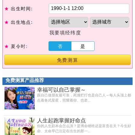
★
出生时间:
★
出生地点:
我要填经纬度
★
夏令时:
否
是
免费测算
免费测算产品推荐
幸福可以自己掌握～
跟自己做朋友最可靠，死缠烂打也是自己人～每人头顶上都
点着各式星星，照耀着你、也牵...
人生起跑掌握好命点
你的人生剧本会怎么演？是博命牺牲还是富贵在天？今生好
命、太命早已注定在出生的那一...