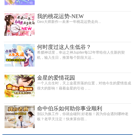
我的桃花运势-NEW
Geo大师新作—未来一年桃花运势走向...
何时度过这人生低谷？
希腊神话里，幸运之神Jupiter每12年带给你人生新的契
机，输入生日，推算每个阶段大运...
金星的爱情花园
一个人出生时，天上金星所落的位置，对他今生的爱情造成
很大的影响！藉着金星的引动，...
命中伯乐如何助你事业顺利
别以为换工作，你就会碰到 好老板！因为你会遇到哪种老
板？老早天注定！快来算你宿...