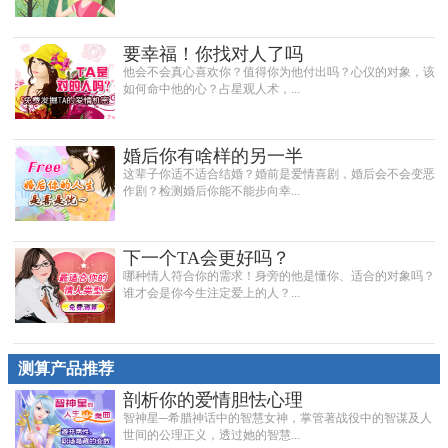
要幸福！你找对人了吗
他会不会真心喜欢你？值得你为他付出吗？心仪的对象，该
如何命中他的心？占星观人术，...
婚后你有啥样的另一半
这辈子你适不适合结婚？婚前是爱情喜剧，婚后会不会变恶
作剧？检测婚后你能不能步向幸...
下一个TA会更好吗？
哪种情人符合你的需求！身旁的他是懂你、适合的对象吗？
谁才会是你今生注定爱上的人？...
测算产品推荐
剖析你的爱情胆怯心理
智神星─希腊神话中的智慧女神，掌管著战役中的智谋及人
世间的公理正义，透过她的智慧...