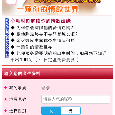
心动时刻解读你的情欲姻缘
◆ 为何你会深陷他的爱情迷网?
◆ 跟他到最终会不会只是纯友谊?
◆ 金火效应主宰你今生情归何处
◆ 一窥你的情欲世界
◆ 此项服务需要明确的出生时间，如果您不知详
细出生时间【
生日定盘免费测算
】
输入您的出生资料
★
我的家族:
登录
★
填写昵称:
★
选择性别:
女
男