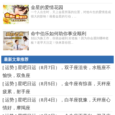
金星的爱情花园
一个人出生时，天上金星所落的位置，对他今生的爱情造成
很大的影响！藉着金星的引动，...
命中伯乐如何助你事业顺利
别以为换工作，你就会碰到 好老板！因为你会遇到哪种老
板？老早天注定！快来算你宿...
最新文章推荐
运势
星吧日运（8月7日），双子座沮丧，水瓶座不
[
]
愉快，双鱼座
运势
星吧日运（8月5日），金牛座有惊喜，天秤座
[
]
疲累，射手座
运势
星吧日运（8月4日），白羊座犹豫，天秤座心
[
]
情好，摩羯座