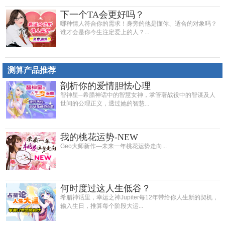
下一个TA会更好吗？
哪种情人符合你的需求！身旁的他是懂你、适合的对象吗？
谁才会是你今生注定爱上的人？...
测算产品推荐
剖析你的爱情胆怯心理
智神星─希腊神话中的智慧女神，掌管著战役中的智谋及人
世间的公理正义，透过她的智慧...
我的桃花运势-NEW
Geo大师新作—未来一年桃花运势走向...
何时度过这人生低谷？
希腊神话里，幸运之神Jupiter每12年带给你人生新的契机，
输入生日，推算每个阶段大运...