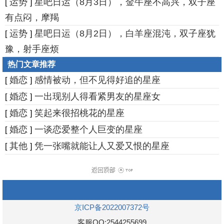
运势
星吧日运（8月3日），金牛座不高兴，双子座
[
]
有点闷，摩羯
运势
星吧日运（8月2日），白羊座混沌，双子座犹
[
]
豫，射手座烦
热门文章推荐
婚恋
感情被动，但不见得好追的星座
[
]
婚恋
一出现别人得看紧男友的星座女
[
]
婚恋
笑起来很招桃花的星座
[
]
婚恋
一谈恋爱整个人巨变的星座
[
]
其他
凭一张嘴就能让人又爱又恨的星座
[
]
京ICP备2022007372号
客服QQ:2544255699