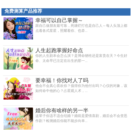
免费测算产品推荐
幸福可以自己掌握～
跟自己做朋友最可靠，死缠烂打也是自己人～每人头顶上都
点着各式星星，照耀着你、也牵...
人生起跑掌握好命点
你的人生剧本会怎么演？是博命牺牲还是富贵在天？今生好
命、太命早已注定在出生的那一...
要幸福！你找对人了吗
他会不会真心喜欢你？值得你为他付出吗？心仪的对象，该
如何命中他的心？占星观人术，...
婚后你有啥样的另一半
这辈子你适不适合结婚？婚前是爱情喜剧，婚后会不会变恶
作剧？检测婚后你能不能步向幸...