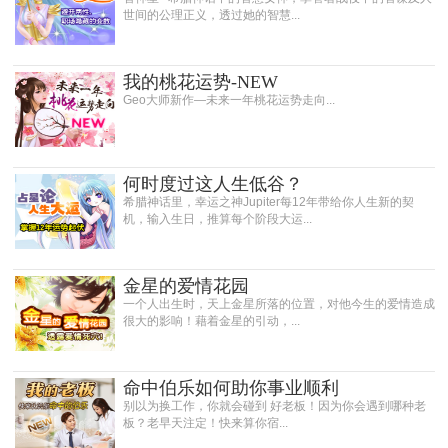
世间的公理正义，透过她的智慧...
我的桃花运势-NEW
Geo大师新作—未来一年桃花运势走向...
何时度过这人生低谷？
希腊神话里，幸运之神Jupiter每12年带给你人生新的契
机，输入生日，推算每个阶段大运...
金星的爱情花园
一个人出生时，天上金星所落的位置，对他今生的爱情造成
很大的影响！藉着金星的引动，...
命中伯乐如何助你事业顺利
别以为换工作，你就会碰到 好老板！因为你会遇到哪种老
板？老早天注定！快来算你宿...