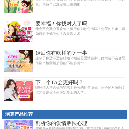
命、太命早已注定在出生的那一...
要幸福！你找对人了吗
他会不会真心喜欢你？值得你为他付出吗？心仪的对象，该
如何命中他的心？占星观人术，...
婚后你有啥样的另一半
这辈子你适不适合结婚？婚前是爱情喜剧，婚后会不会变恶
作剧？检测婚后你能不能步向幸...
下一个TA会更好吗？
哪种情人符合你的需求！身旁的他是懂你、适合的对象吗？
谁才会是你今生注定爱上的人？...
测算产品推荐
剖析你的爱情胆怯心理
智神星─希腊神话中的智慧女神，掌管著战役中的智谋及人