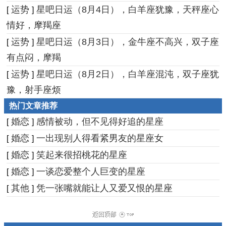
运势
星吧日运（8月4日），白羊座犹豫，天秤座心
[
]
情好，摩羯座
运势
星吧日运（8月3日），金牛座不高兴，双子座
[
]
有点闷，摩羯
运势
星吧日运（8月2日），白羊座混沌，双子座犹
[
]
豫，射手座烦
热门文章推荐
婚恋
感情被动，但不见得好追的星座
[
]
婚恋
一出现别人得看紧男友的星座女
[
]
婚恋
笑起来很招桃花的星座
[
]
婚恋
一谈恋爱整个人巨变的星座
[
]
其他
凭一张嘴就能让人又爱又恨的星座
[
]