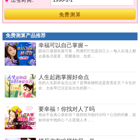
★
出生时间:
免费测算
免费测算产品推荐
幸福可以自己掌握～
跟自己做朋友最可靠，死缠烂打也是自己人～每人头顶上都
点着各式星星，照耀着你、也牵...
人生起跑掌握好命点
你的人生剧本会怎么演？是博命牺牲还是富贵在天？今生好
命、太命早已注定在出生的那一...
要幸福！你找对人了吗
他会不会真心喜欢你？值得你为他付出吗？心仪的对象，该
如何命中他的心？占星观人术，...