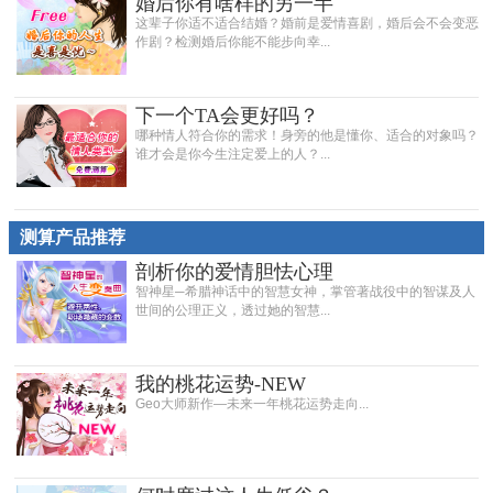
婚后你有啥样的另一半
这辈子你适不适合结婚？婚前是爱情喜剧，婚后会不会变恶
作剧？检测婚后你能不能步向幸...
下一个TA会更好吗？
哪种情人符合你的需求！身旁的他是懂你、适合的对象吗？
谁才会是你今生注定爱上的人？...
测算产品推荐
剖析你的爱情胆怯心理
智神星─希腊神话中的智慧女神，掌管著战役中的智谋及人
世间的公理正义，透过她的智慧...
我的桃花运势-NEW
Geo大师新作—未来一年桃花运势走向...