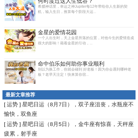
何时度过这人生低谷？
希腊神话里，幸运之神Jupiter每12年带给你人生新的契
机，输入生日，推算每个阶段大运...
金星的爱情花园
一个人出生时，天上金星所落的位置，对他今生的爱情造成
很大的影响！藉着金星的引动，...
命中伯乐如何助你事业顺利
别以为换工作，你就会碰到 好老板！因为你会遇到哪种老
板？老早天注定！快来算你宿...
最新文章推荐
运势
星吧日运（8月7日），双子座沮丧，水瓶座不
[
]
愉快，双鱼座
运势
星吧日运（8月5日），金牛座有惊喜，天秤座
[
]
疲累，射手座