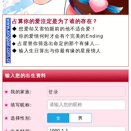
占算你的爱注定是为了谁的存在？
◆ 想爱却又害怕眼前的他不适合爱！
◆ 你的爱情何时才会有个完美的Ending
◆ 占星替你筛选出命定的那个有缘人…
◆ 输入生日算出与你最有缘的星座情人
输入您的出生资料
★
我的家族:
登录
★
填写昵称:
★
选择性别:
女
男