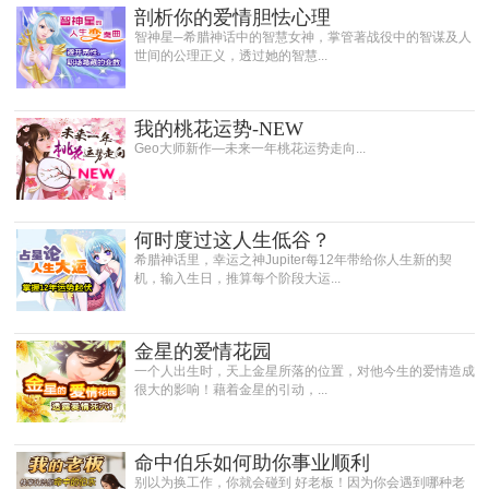
剖析你的爱情胆怯心理
智神星─希腊神话中的智慧女神，掌管著战役中的智谋及人
世间的公理正义，透过她的智慧...
我的桃花运势-NEW
Geo大师新作—未来一年桃花运势走向...
何时度过这人生低谷？
希腊神话里，幸运之神Jupiter每12年带给你人生新的契
机，输入生日，推算每个阶段大运...
金星的爱情花园
一个人出生时，天上金星所落的位置，对他今生的爱情造成
很大的影响！藉着金星的引动，...
命中伯乐如何助你事业顺利
别以为换工作，你就会碰到 好老板！因为你会遇到哪种老