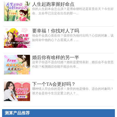
人生起跑掌握好命点
你的人生剧本会怎么演？是博命牺牲还是富贵在天？今生好
命、太命早已注定在出生的那一...
要幸福！你找对人了吗
他会不会真心喜欢你？值得你为他付出吗？心仪的对象，该
如何命中他的心？占星观人术，...
婚后你有啥样的另一半
这辈子你适不适合结婚？婚前是爱情喜剧，婚后会不会变恶
作剧？检测婚后你能不能步向幸...
下一个TA会更好吗？
哪种情人符合你的需求！身旁的他是懂你、适合的对象吗？
谁才会是你今生注定爱上的人？...
测算产品推荐