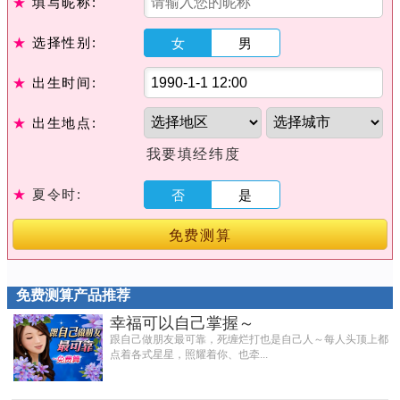
★
填写昵称:
★
选择性别:
女
男
★
出生时间:
★
出生地点:
我要填经纬度
★
夏令时:
否
是
免费测算
免费测算产品推荐
幸福可以自己掌握～
跟自己做朋友最可靠，死缠烂打也是自己人～每人头顶上都
点着各式星星，照耀着你、也牵...