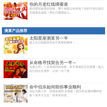
你的月老红线绑着谁
面对爱或被爱的抉择，哪个他能让你幸福？你的月老红线注
定跟谁连成线？用生日预测你几...
测算产品推荐
太阳星座测算另一半
输入生日就能算你命中真爱的模样！ ...
从命格寻找契合另一半～
夫妻之间，一定有相同的命格，牵引著彼此注定相遇！输入
自己的出生资料，让你一目了然...
命中伯乐如何助你事业顺利
别以为换工作，你就会碰到 好老板！因为你会遇到哪种老
板？老早天注定！快来算你宿...