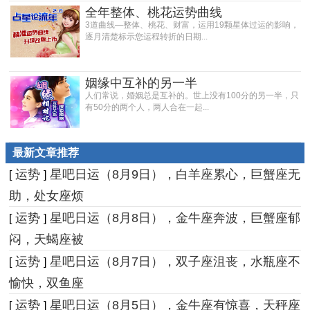
全年整体、桃花运势曲线
3道曲线—整体、桃花、财富，运用19颗星体过运的影响，
逐月清楚标示您运程转折的日期...
姻缘中互补的另一半
人们常说，婚姻总是互补的。世上没有100分的另一半，只
有50分的两个人，两人合在一起...
最新文章推荐
运势
星吧日运（8月9日），白羊座累心，巨蟹座无
[
]
助，处女座烦
运势
星吧日运（8月8日），金牛座奔波，巨蟹座郁
[
]
闷，天蝎座被
运势
星吧日运（8月7日），双子座沮丧，水瓶座不
[
]
愉快，双鱼座
运势
星吧日运（8月5日），金牛座有惊喜，天秤座
[
]