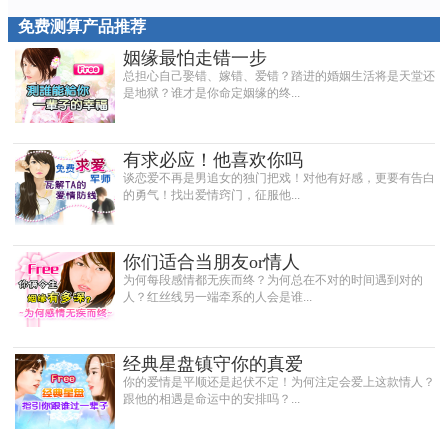
免费测算产品推荐
姻缘最怕走错一步
总担心自己娶错、嫁错、爱错？踏进的婚姻生活将是天堂还
是地狱？谁才是你命定姻缘的终...
有求必应！他喜欢你吗
谈恋爱不再是男追女的独门把戏！对他有好感，更要有告白
的勇气！找出爱情窍门，征服他...
你们适合当朋友or情人
为何每段感情都无疾而终？为何总在不对的时间遇到对的
人？红丝线另一端牵系的人会是谁...
经典星盘镇守你的真爱
你的爱情是平顺还是起伏不定！为何注定会爱上这款情人？
跟他的相遇是命运中的安排吗？...