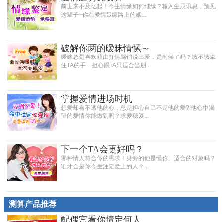
前世来不及忆起！今生情缘如何继续？输入生辰讯息，预见
这辈子~你在爱情姻缘路上的姻...
破解你两的暧昧情愫～
暧昧总是喜欢藉由打情骂俏说出爱，是时候了吗？该不该牵
住TA的手…担心跟TA只适合当朋...
掌握爱情进场时机
想爱却看不透他的心，总是担心自己不是他的爱?!他心中渴
望的爱情你能做到吗？求爱秘笈...
下一个TA会更好吗？
哪种情人符合你的需求！身旁的他是懂你、适合的对象吗？
谁才会是你今生注定爱上的人？...
测算产品推荐
配偶宫看你情定何人