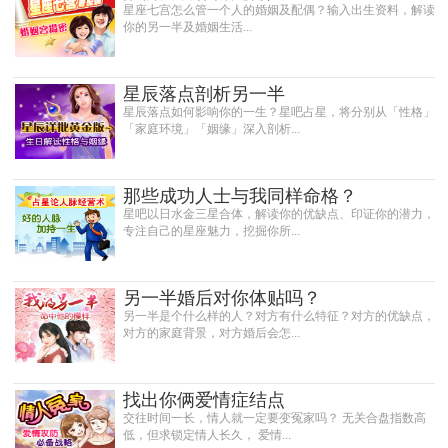
星座七宫怎么管一个人的婚姻及配偶？输入出生资料，解读
你的另一半及婚姻生活...
星辰落点剖析另一半
星辰落点如何影响你的一生？星吧占星，将分别从「性格」
「家庭环境」「姻缘」深入剖析...
那些成功人士与我同样命格？
星吧以日水金三星合体，解读你的优缺点、印证你的潜力，
专注自己的星座魅力，挖掘你所...
另一半婚后对你体贴吗？
另一半是个什么样的人？对方有什么特征？对方的优缺点，
对方的家庭背景，对方婚后会怎...
找出你俩爱情症结点
交往时间一长，情人就一定要变冤家吗？ 无关合盘指数高
低，但求锁定情人长久， 爱情...