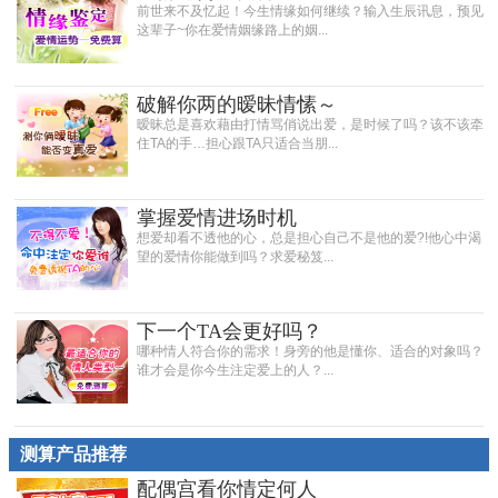
前世来不及忆起！今生情缘如何继续？输入生辰讯息，预见
这辈子~你在爱情姻缘路上的姻...
破解你两的暧昧情愫～
暧昧总是喜欢藉由打情骂俏说出爱，是时候了吗？该不该牵
住TA的手…担心跟TA只适合当朋...
掌握爱情进场时机
想爱却看不透他的心，总是担心自己不是他的爱?!他心中渴
望的爱情你能做到吗？求爱秘笈...
下一个TA会更好吗？
哪种情人符合你的需求！身旁的他是懂你、适合的对象吗？
谁才会是你今生注定爱上的人？...
测算产品推荐
配偶宫看你情定何人