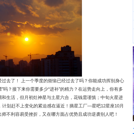
经过去了！ 上一个季度的烦恼已经过去了吗？你能成功挥别身心
膘”吗？接下来你需要多少“进补”的精力？在运势走向上，你有多
调和生活，但月初灶神星与土星六合，花钱需谨慎；中旬火星进
，计划赶不上变化的紧迫感在逼近！摘星工厂—星吧12星座10月
出师不利容易受挫折，又在哪方面占优势且成功逆袭别人吧！