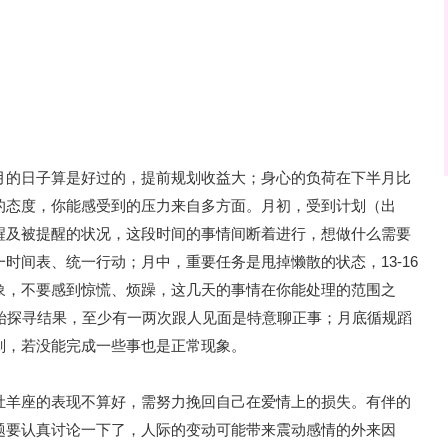
月的日子算是好过的，提前规划收益大；身心的负荷在下半月比
的态度，你能感受到的压力来自多方面。月初，受到计划（出
醒及被提醒的状况，这段时间的事情间断着进行，想做什么需要
时间表、统一行动；月中，重要任务是甩掉懒散的状态，13-16
象，不要感到惊慌、烦躁，这几天的事情在你能处理的范围之
开始探寻结果，至少有一两次跟人见面是特意聊正事；月底循规蹈
划，若没能完成一些事也是正常现象。
牡羊座的表现不算好，需努力挽回自己在爱情上的损失。有伴的
题要认真讨论一下了，人际的变动可能带来震动感情的外来因