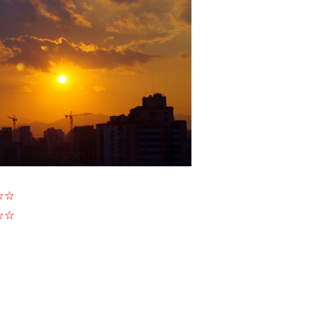
☆☆
☆☆