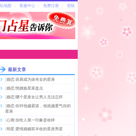
最新文章
[
婚恋
]
容易成为抹布女的星座
[
婚恋
]
悄婚族星座盘点
[
婚恋
]
哪个星座女让男人无法忘怀
[
婚恋
]
你对他越霸道，他就越爱气你的
星座
[
心测
]
你给人第一印象是啥样
[
明星
]
爱情婚姻双丰收的星座男星