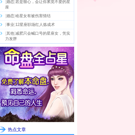
[
婚恋
]
若是狠心，会让你累觉不爱的星
座
[
婚恋
]
啥星女有被伤害情结
[
事业
]
12星座职场红人炼成术
[
其他
]
减肥只会喊口号的星座女，凭实
力发胖
热点文章