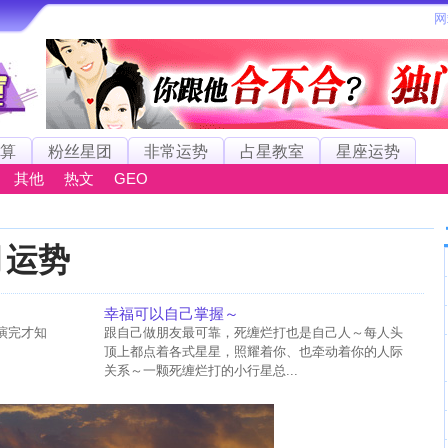
算
粉丝星团
非常运势
占星教室
星座运势
其他
热文
GEO
月运势
幸福可以自己掌握～
演完才知
跟自己做朋友最可靠，死缠烂打也是自己人～每人头
顶上都点着各式星星，照耀着你、也牵动着你的人际
关系～一颗死缠烂打的小行星总...