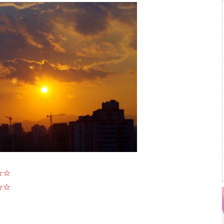
☆☆
☆☆