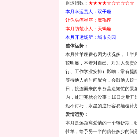
财运指数：
★★★★☆☆☆☆☆☆
本月幸运贵人：双子座
让你头痛星座：魔羯座
本月防范小人：天蝎座
本月开运场所：城市公园
整体运势：
本月牡羊座费心因为状况多，上半
较明显，本着对自己、对别人负责
行、工作学业安排）影响，常有提
等待他人的时间配合，会跟他人统一
日，接连而来的事务营造繁忙的景
内，处理完就会没事；16日之后
矩不讨巧，水星的逆行容易颠覆计
爱情运势：
本月是远距离爱情的一个转折期，
牡羊，给予另一半的信任多少的问