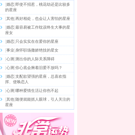
[
婚恋
]
即使不招惹，桃花劫还是比较多
的星座
[
其他
]
再好相处，也会让人害怕的星座
[
婚恋
]
最容易被工作耽误终生大事的星
座女
[
婚恋
]
只会实实在在爱你的星座
[
事业
]
身怀职场撒娇绝技的星女
[
心测
]
测出你的人际关系障碍
[
心测
]
你心底会揪着旧爱不放吗？
[
婚恋
]
支配欲望强的星座，总喜欢指
挥、使唤恋人
[
心测
]
哪种爱情生活让你伤不起
[
其他
]
随便就能抓人眼球，引人关注的
星座