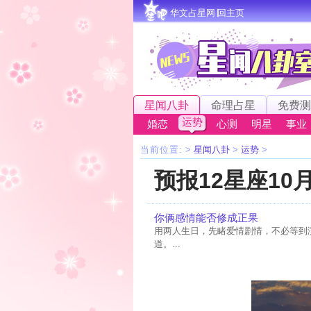
华文占星网∣回主页
星闻八卦
命理占星
免费测
运势
婚恋
心测
明星
事业
当前位置:
>
星闻八卦
>
运势
>
预报12星座10
你俩感情能否修成正果
用两人生日，先睹爱情剧情，不必等到
道。...