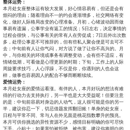
整体运势：
本月处女座整体运有较大发展，好心情容易有，但还是会有
烦闷的理由；随着理由不一的约会逐渐增多，社交网络有变
化，做好人际格局改变的心理准备。月初，心绪波动因而做
事易有遗漏，公事学业有返工的情况；5日左右，决定事情的
过程会很快，与公事有关的常有人在旁促成；7日后外出次数
多，处理公事是不可推辞的，但有些私人聚会便是可去可不
去；中旬前有人让你气闷，对方说了做了让你不高兴的。月
中，与你相关的环境或事务有调整变动，会有些不适应，有
情绪低潮，可看做是心理更新的时期；下旬，工作上的人际
周旋要求技巧，人心浮躁，不仅是你，你遇到的人也会这
样，做事也容易因人的配合不够而断断续续。
爱情运势：
本月处女座的爱情运看涨。有伴的人，本月好玩的想法有难
得的行动力去支持执行，另一半也是大大受益呢！但要注意
的是：中旬前容易对身边的人动气，这人很可能是你的另一
半，建议你忍一下，切忌借题发挥翻旧账！单身的处女座，
日程与平常不同、常与人在外见面是桃花指数攀升的预兆。
本月可供你挑选的异性资源不少，感情目标明确的你可尽快
下手。小贴士：如果害怕被拒绝、被伤害，建议你将明白的