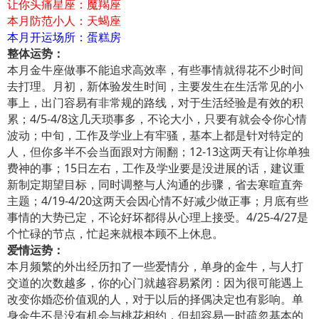
让你头痛星座：魔羯座
本月防范小人：天蝎座
本月开运场所：蛋糕房
整体运势：
本月金牛座做事不能追求高效率，有些事情就得花不少时间
去打理。月初，新体验发生时间，主要发生在生活常见的小
事上，出门容易有非常规的路线，对于生活经验是有效的积
累；4/5-4/8这几天琐事多，不论大小，只要有就会令你心情
波动；中旬，工作及学业上有牢骚，基本上都是针对特定的
人，但你多半不会当面跟对方闹翻；12-13这两天有让你单独
费神的事；15日左右，工作及学业要是没进展的话，建议重
新制定期望目标，同时调整与人沟通的步骤，省去寒暄直奔
主题；4/19-4/20这两天会因心情不好减少做正事；月底有些
事情的大势已定，不论好坏都得从心理上接受。4/25-4/27是
个忙碌的节点，忙起来就根本顾不上休息。
爱情运势：
本月频繁的外出经历扣了一些爱情分，单身的金牛，与人打
交道的次数越多，你的心门就越容易紧闭：因为很可能遇上
改变你婚恋价值观的人，对于以后的择偶决定也有影响。单
身金牛不是没有机会与桃花相约，但却容易一时疏忽基本的