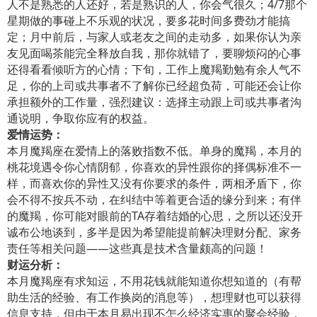
人不是熟悉的人还好，若是熟识的人，你会气很久；4/7那个
星期做的事碰上不乐观的状况，要多花时间多费劲才能搞
定；月中前后，与家人或老友之间的走动多，如果你认为亲
友见面喝茶能完全释放自我，那你就错了，要聊烦闷的心事
还得看看倾听方的心情；下旬，工作上魔羯勤勉有余人气不
足，你的上司或共事者不了解你已经超负荷，可能还会让你
承担额外的工作量，强烈建议：选择主动跟上司或共事者沟
通说明，争取你应有的权益。
爱情运势：
本月魔羯座在爱情上的落败指数不低。单身的魔羯，本月的
桃花境遇令你心情阴郁，你喜欢的异性跟你的择偶标准不一
样，而喜欢你的异性又没有你要求的条件，两相矛盾下，你
会不得不按兵不动，在纠结中等着更合适的缘分到来；有伴
的魔羯，你可能对眼前的TA存着结婚的心思，之所以还没开
诚布公地谈到，多半是因为希望能提前解决理财分配、家务
责任等相关问题——这些真是技术含量颇高的问题！
财运分析：
本月魔羯座有求知运，不用花钱就能知道你想知道的（有帮
助生活的经验、有工作换岗的消息等），想理财也可以获得
信息支持，但由于本月易出现不怎么经济实惠的聚会经验，