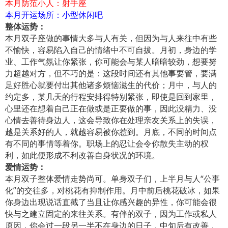
本月防范小人：射手座
本月开运场所：小型休闲吧
整体运势：
本月双子座做的事情大多与人有关，但因为与人来往中有些
不愉快，容易陷入自己的情绪中不可自拔。月初，身边的学
业、工作气氛让你紧张，你可能会与某人暗暗较劲，想要努
力超越对方，但不巧的是：这段时间还有其他事要管，要满
足好胜心就要付出其他诸多烦恼滋生的代价；月中，与人的
约定多，某几天的行程安排得特别紧张，即使是回到家里，
心里还在想着自己正在做或是正要做的事，因此没精力、没
心情去善待身边人，这会导致你在处理亲友关系上的失误，
越是关系好的人，就越容易被你惹到。月底，不同的时间点
有不同的事情等着你。职场上的忍让会令你散失主动的权
利，如此便形成不利改善自身状况的环境。
爱情运势：
本月双子整体爱情走势尚可。单身双子们，上半月与人“公事
化”的交往多，对桃花有抑制作用。月中前后桃花破冰，如果
你身边出现说话直截了当且让你感兴趣的异性，你可能会很
快与之建立固定的来往关系。有伴的双子，因为工作或私人
原因，你会过一段另一半不在身边的日子，中旬后有改善，