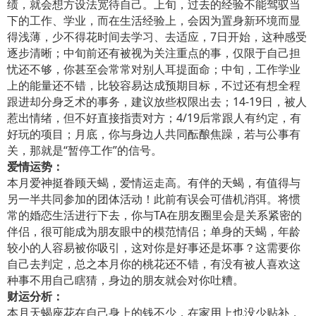
绩，就会想方设法宽待自己。上旬，过去的经验不能驾驭当
下的工作、学业，而在生活经验上，会因为置身新环境而显
得浅薄，少不得花时间去学习、去适应，7日开始，这种感受
逐步清晰；中旬前还有被视为关注重点的事，仅限于自己担
忧还不够，你甚至会常常对别人耳提面命；中旬，工作学业
上的能量还不错，比较容易达成预期目标，不过还有想全程
跟进却分身乏术的事务，建议放些权限出去；14-19日，被人
惹出情绪，但不好直接指责对方；4/19后常跟人有约定，有
好玩的项目；月底，你与身边人共同酝酿焦躁，若与公事有
关，那就是“暂停工作”的信号。
爱情运势：
本月爱神挺眷顾天蝎，爱情运走高。有伴的天蝎，有值得与
另一半共同参加的团体活动！此前有误会可借机消弭。将惯
常的婚恋生活进行下去，你与TA在朋友圈里会是关系紧密的
伴侣，很可能成为朋友眼中的模范情侣；单身的天蝎，年龄
较小的人容易被你吸引，这对你是好事还是坏事？这需要你
自己去判定，总之本月你的桃花还不错，有没有被人喜欢这
种事不用自己瞎猜，身边的朋友就会对你吐糟。
财运分析：
本月天蝎座花在自己身上的钱不少，在家用上也没少贴补，