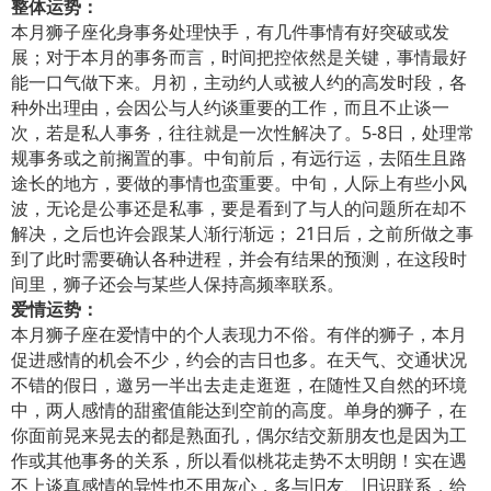
整体运势：
本月狮子座化身事务处理快手，有几件事情有好突破或发
展；对于本月的事务而言，时间把控依然是关键，事情最好
能一口气做下来。月初，主动约人或被人约的高发时段，各
种外出理由，会因公与人约谈重要的工作，而且不止谈一
次，若是私人事务，往往就是一次性解决了。5-8日，处理常
规事务或之前搁置的事。中旬前后，有远行运，去陌生且路
途长的地方，要做的事情也蛮重要。中旬，人际上有些小风
波，无论是公事还是私事，要是看到了与人的问题所在却不
解决，之后也许会跟某人渐行渐远； 21日后，之前所做之事
到了此时需要确认各种进程，并会有结果的预测，在这段时
间里，狮子还会与某些人保持高频率联系。
爱情运势：
本月狮子座在爱情中的个人表现力不俗。有伴的狮子，本月
促进感情的机会不少，约会的吉日也多。在天气、交通状况
不错的假日，邀另一半出去走走逛逛，在随性又自然的环境
中，两人感情的甜蜜值能达到空前的高度。单身的狮子，在
你面前晃来晃去的都是熟面孔，偶尔结交新朋友也是因为工
作或其他事务的关系，所以看似桃花走势不太明朗！实在遇
不上谈真感情的异性也不用灰心，多与旧友、旧识联系，给