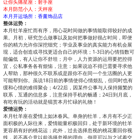
让你头痛星座：射手座
本月防范小人：天秤座
本月开运场所：香薰饰品店
整体运势：
本月牡羊座忙而有序，用心花时间做的事情能取得较好的成
果。月初，研究怎么做事以及如何把事做好很占时间，即便
你的精力允许你深挖细究；学业及事业的真实能力有机会展
现，适合创造或寻找更适合自己的环境；1-3日的心情指数可
能偏低，有人让你不舒坦；月中，人力资源的运用要把控得
宜，公私事务各有烦恼，注意：如果说迫不得已需要寻求他
人帮助，那种很久不联系或是跟你不在同一个生活圈的人更
可能帮到你。虽说18日前的事情使得心情烦乱，但同时也有
缓和心情的难得聚会；4/22后，因某件公事与人保持频繁的
联系，互通的信息多，注意保持手机的畅通；24日到月底，
有吃有玩的活动就是犒赏本月忙碌的礼物！
爱情运势：
本月牡羊座在爱情上如沐春风。单身的牡羊，本月有不少正
面积极的人际往来，爱情能量积极回归，处于新环境的牡羊
更容易有好的桃花运；此外，过去选择忽视的桃花重回你视
线，若不再介意以前选择忽视的理由，倒是可以与之试着交