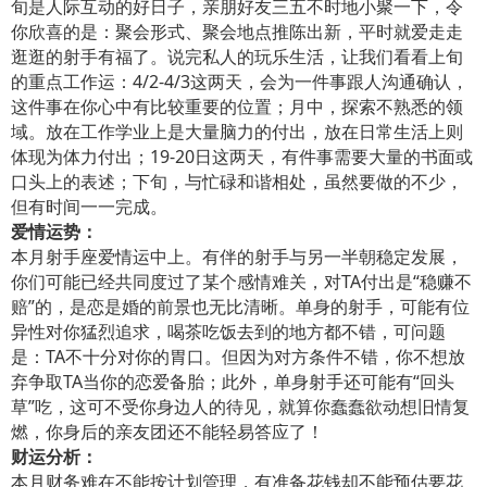
旬是人际互动的好日子，亲朋好友三五不时地小聚一下，令
你欣喜的是：聚会形式、聚会地点推陈出新，平时就爱走走
逛逛的射手有福了。说完私人的玩乐生活，让我们看看上旬
的重点工作运：4/2-4/3这两天，会为一件事跟人沟通确认，
这件事在你心中有比较重要的位置；月中，探索不熟悉的领
域。放在工作学业上是大量脑力的付出，放在日常生活上则
体现为体力付出；19-20日这两天，有件事需要大量的书面或
口头上的表述；下旬，与忙碌和谐相处，虽然要做的不少，
但有时间一一完成。
爱情运势：
本月射手座爱情运中上。有伴的射手与另一半朝稳定发展，
你们可能已经共同度过了某个感情难关，对TA付出是“稳赚不
赔”的，是恋是婚的前景也无比清晰。单身的射手，可能有位
异性对你猛烈追求，喝茶吃饭去到的地方都不错，可问题
是：TA不十分对你的胃口。但因为对方条件不错，你不想放
弃争取TA当你的恋爱备胎；此外，单身射手还可能有“回头
草”吃，这可不受你身边人的待见，就算你蠢蠢欲动想旧情复
燃，你身后的亲友团还不能轻易答应了！
财运分析：
本月财务难在不能按计划管理，有准备花钱却不能预估要花