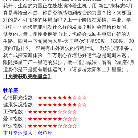
花开，生命的力量正在处处演绎着生机，用“新生”来标志4月
真是再恰当不过。你是否能感知到改变的力量？接下来要面
对的是不可扭转的坏局面吗？上一个阶段在爱情、事业、学
业中埋下的伏笔能引发什么样的发展？时间会带给你反省、
修复的力量，即便要逆流而上，也终会找回并重归正确的人
生路。四月中下旬因为木星-天王星-冥王星90度、180度、90
度的T型排列，容易有出外奔波的行程计划，做好心理准备，
就当成探索新体验，千万别心存埋怨好运气总是姗姗来迟，
跟随摘星工厂—星吧的脚步，做一道加减法，看看12星座4月
运势你是不是拥有最佳运气！（请参考太阳和上升星座）。
【免费获取完整星盘】
牡羊座
心情阳光指数：
★★★★★★★☆☆☆
健康状况指数：
★★★★★★★★☆☆
工作指数：
★★★★★★☆☆☆☆
爱情指数：
★★★★★★★☆☆☆
财运指数：
★★★★★★☆☆☆☆
本月幸运贵人：双鱼座