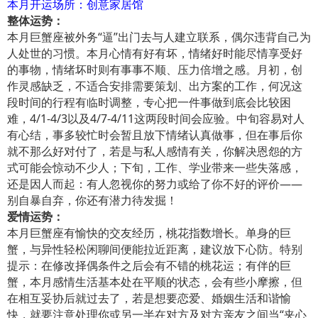
本月开运场所：创意家居馆
整体运势：
本月巨蟹座被外务“逼”出门去与人建立联系，偶尔违背自己为
人处世的习惯。本月心情有好有坏，情绪好时能尽情享受好
的事物，情绪坏时则有事事不顺、压力倍增之感。月初，创
作灵感缺乏，不适合安排需要策划、出方案的工作，何况这
段时间的行程有临时调整，专心把一件事做到底会比较困
难，4/1-4/3以及4/7-4/11这两段时间会应验。中旬容易对人
有心结，事多较忙时会暂且放下情绪认真做事，但在事后你
就不那么好对付了，若是与私人感情有关，你解决恩怨的方
式可能会惊动不少人；下旬，工作、学业带来一些失落感，
还是因人而起：有人忽视你的努力或给了你不好的评价——
别自暴自弃，你还有潜力待发掘！
爱情运势：
本月巨蟹座有愉快的交友经历，桃花指数增长。单身的巨
蟹，与异性轻松闲聊间便能拉近距离，建议放下心防。特别
提示：在修改择偶条件之后会有不错的桃花运；有伴的巨
蟹，本月感情生活基本处在平顺的状态，会有些小摩擦，但
在相互妥协后就过去了，若是想要恋爱、婚姻生活和谐愉
快，就要注意处理你或另一半在对方及对方亲友之间当“夹心