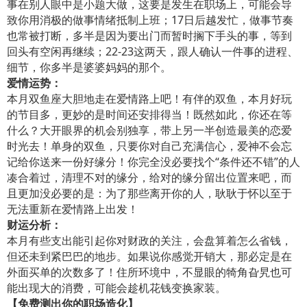
事在别人眼中是小题大做，这要是发生在职场上，可能会导
致你用消极的做事情绪抵制上班；17日后越发忙，做事节奏
也常被打断，多半是因为要出门而暂时搁下手头的事，等到
回头有空闲再继续；22-23这两天，跟人确认一件事的进程、
细节，你多半是婆婆妈妈的那个。
爱情运势：
本月双鱼座大胆地走在爱情路上吧！有伴的双鱼，本月好玩
的节目多，更妙的是时间还安排得当！既然如此，你还在等
什么？大开眼界的机会别独享，带上另一半创造最美的恋爱
时光去！单身的双鱼，只要你对自己充满信心，爱神不会忘
记给你送来一份好缘分！你完全没必要找个“条件还不错”的人
凑合着过，清理不对的缘分，给对的缘分留出位置来吧，而
且更加没必要的是：为了那些离开你的人，耿耿于怀以至于
无法重新在爱情路上出发！
财运分析：
本月有些支出能引起你对财政的关注，会盘算着怎么省钱，
但还未到紧巴巴的地步。如果说你感觉开销大，那必定是在
外面买单的次数多了！住所环境中，不显眼的犄角旮旯也可
能出现大的消费，可能会趁机花钱变换家装。
【免费测出你的职场造化】