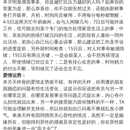
本月明显感觉事多。你是越忙抗压力越好的人吗？如果你的
答案为是，那么恭喜你，你不仅能安然过关，还能由新鲜事
务打开眼界。月初，时间尚且够用，不用每分每秒都警醒，
4-5日这两天忙中易偷闲，会与人闲聊几句；7日后可能外派
工作，也可能去到某个专门的地方处理家居生活上的事；中
旬，亲友间的热络打破沉闷的生活，此阶段有人邀你一同外
出活动，若担心自己玩心重会误事，那么建议把工作及学业
的进度提前，另外留时间检查；15日后，对人对事有敏感情
绪；19日后有两点关键，一是会烦某人，会不想再搭理这
人，即使情绪已经过去了；二是有挂心在意的事，时间精力
的付出不断，等到做完了还会念念不忘。
爱情运势：
本月天秤座的爱情走势挺不错。有伴的天秤，你周遭的朋友
因婚恋的问题有些生活变化，这提示你应该把有关与另一半
在哪里定居、在哪里发展事业等问题正式提出来，内心有什
么担忧就说出来，另一半的接受能力跟你预料的不一样，TA
可能会理解并支持你，所以你就别自己闷着不爽就乱发小脾
气。单身天秤有因同情而关心异性的情况，虽然不一定是姻
缘所在，但能得到异性的感谢及肯定也是好的，你在异性眼
中的形象进一步“高大全”了。