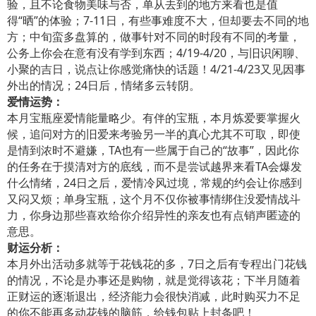
验，且不论食物美味与否，单从去到的地方来看也是值
得“晒”的体验；7-11日，有些事难度不大，但却要去不同的地
方；中旬蛮多盘算的，做事针对不同的时段有不同的考量，
公务上你会在意有没有学到东西；4/19-4/20，与旧识闲聊、
小聚的吉日，说点让你感觉痛快的话题！4/21-4/23又见因事
外出的情况；24日后，情绪多云转阴。
爱情运势：
本月宝瓶座爱情能量略少。有伴的宝瓶，本月炼爱要掌握火
候，追问对方的旧爱来考验另一半的真心尤其不可取，即使
是情到浓时不避嫌，TA也有一些属于自己的“故事”，因此你
的任务在于摸清对方的底线，而不是尝试越界来看TA会爆发
什么情绪，24日之后，爱情冷风过境，常规的约会让你感到
又闷又烦；单身宝瓶，这个月不仅你被事情绑住没爱情战斗
力，你身边那些喜欢给你介绍异性的亲友也有点销声匿迹的
意思。
财运分析：
本月外出活动多就等于花钱花的多，7日之后有专程出门花钱
的情况，不论是办事还是购物，就是觉得该花；下半月随着
正财运的逐渐退出，经济能力会很快消减，此时购买力不足
的你不能再多动花钱的脑筋，给钱包贴上封条吧！