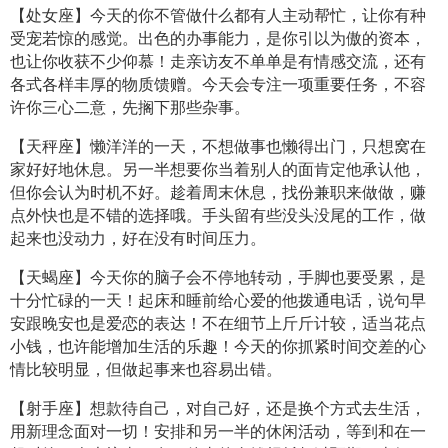
【处女座】今天的你不管做什么都有人主动帮忙，让你有种
受宠若惊的感觉。出色的办事能力，是你引以为傲的资本，
也让你收获不少仰慕！走亲访友不单单是有情感交流，还有
各式各样丰厚的物质馈赠。今天会专注一项重要任务，不容
许你三心二意，先搁下那些杂事。
【天秤座】懒洋洋的一天，不想做事也懒得出门，只想窝在
家好好地休息。另一半想要你当着别人的面肯定他承认他，
但你会认为时机不好。趁着周末休息，找份兼职来做做，赚
点外快也是不错的选择哦。手头留有些没头没尾的工作，做
起来也没动力，好在没有时间压力。
【天蝎座】今天你的脑子会不停地转动，手脚也要受累，是
十分忙碌的一天！起床和睡前给心爱的他拨通电话，说句早
安跟晚安也是爱恋的表达！不在细节上斤斤计较，适当花点
小钱，也许能增加生活的乐趣！今天的你抓紧时间交差的心
情比较明显，但做起事来也容易出错。
【射手座】想款待自己，对自己好，还是换个方式去生活，
用新理念面对一切！安排和另一半的休闲活动，等到和在一