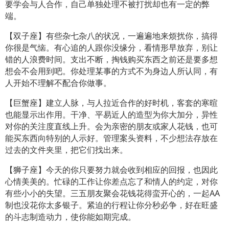
要学会与人合作，自己单独处理不被打扰却也有一定的弊
端。
【双子座】有些杂七杂八的状况，一遍遍地来烦扰你，搞得
你很是气恼。有心追的人跟你没缘分，看情形早放弃，别让
错的人浪费时间。支出不断，掏钱购买东西之前还是要多想
想会不会用到吧。你处理某事的方式不为身边人所认同，有
人开始不理解不配合你做事。
【巨蟹座】建立人脉，与人拉近合作的好时机，客套的寒暄
也能显示出作用。干净、平易近人的造型为你大加分，异性
对你的关注度直线上升。会为亲密的朋友或家人花钱，也可
能买东西向特别的人示好。管理案头资料，不少想法存放在
过去的文件夹里，把它们找出来。
【狮子座】今天的你只要努力就会收到相应的回报，也因此
心情美美的。忙碌的工作让你差点忘了和情人的约定，对你
有些小小的失望。三五朋友聚会花钱花得蛮开心的，一起AA
制也没花你太多银子。紧迫的行程让你分秒必争，好在旺盛
的斗志制造动力，使你能如期完成。