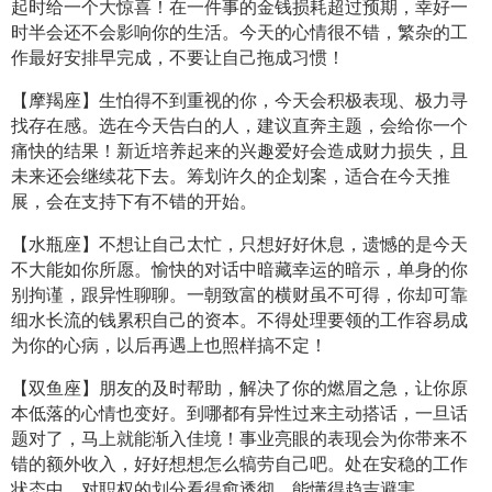
起时给一个大惊喜！在一件事的金钱损耗超过预期，幸好一
时半会还不会影响你的生活。今天的心情很不错，繁杂的工
作最好安排早完成，不要让自己拖成习惯！
【摩羯座】生怕得不到重视的你，今天会积极表现、极力寻
找存在感。选在今天告白的人，建议直奔主题，会给你一个
痛快的结果！新近培养起来的兴趣爱好会造成财力损失，且
未来还会继续花下去。筹划许久的企划案，适合在今天推
展，会在支持下有不错的开始。
【水瓶座】不想让自己太忙，只想好好休息，遗憾的是今天
不大能如你所愿。愉快的对话中暗藏幸运的暗示，单身的你
别拘谨，跟异性聊聊。一朝致富的横财虽不可得，你却可靠
细水长流的钱累积自己的资本。不得处理要领的工作容易成
为你的心病，以后再遇上也照样搞不定！
【双鱼座】朋友的及时帮助，解决了你的燃眉之急，让你原
本低落的心情也变好。到哪都有异性过来主动搭话，一旦话
题对了，马上就能渐入佳境！事业亮眼的表现会为你带来不
错的额外收入，好好想想怎么犒劳自己吧。处在安稳的工作
状态中，对职权的划分看得愈透彻，能懂得趋吉避害。