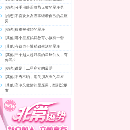
[
婚恋
]
分手用眼泪攻势无效的星座男
[
婚恋
]
不喜欢女友没事缠着自己的星座
男
[
婚恋
]
很难被催婚的星座
[
其他
]
哪个星座妈妈教育小孩有一套
[
其他
]
有钱也不懂精致生活的星座
[
其他
]
三个越大越好看的星座仙女，有
你吗？
[
婚恋
]
谁是十二星座女的最爱
[
其他
]
不秀不晒，消失朋友圈的星座
[
其他
]
高冷又傲娇的星座男，酷到没朋
友