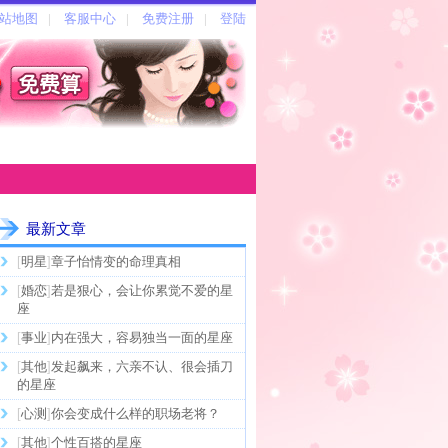
最新文章
[
明星
]
章子怡情变的命理真相
[
婚恋
]
若是狠心，会让你累觉不爱的星
座
[
事业
]
内在强大，容易独当一面的星座
[
其他
]
发起飙来，六亲不认、很会插刀
的星座
[
心测
]
你会变成什么样的职场老将？
[
其他
]
个性百搭的星座