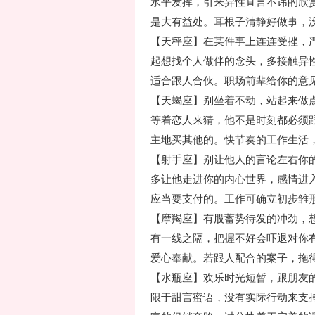
水平发挥，引来异性直言不讳的欣
是大有益处。耳根子清静好做事，
【天秤座】在某件事上连连受挫，
起想找个人做伴的念头，多接触异
适合跟人合伙。职场前辈给你的意
【天蝎座】别坐着不动，站起来做
等着恋人来猜，他不是时刻都必须
主地买其他的。快节奏的工作生活
【射手座】别让他人的言论左右你
多让他走进你的内心世界，感情进
应当要支付的。工作可确立初步雏
【摩羯座】有股蓄势待发的冲劲，
有一线之隔，把握不好会吓退对你
爱心奉献。若跟人配合的案子，拖
【水瓶座】欢乐时光短暂，跟朋友
限于甜言蜜语，没有实际行动来支