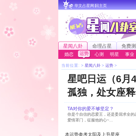
华文占星网∣回主页
星闻八卦
命理占星
免费测
运势
婚恋
心测
明星
事业
当前位置:
>
星闻八卦
>
运势
>
星吧日运（6月
孤独，处女座释
TA对你的爱不够坚定？
你是个自信的恋爱王，还是委屈求全的
爱情罩门，征服他的心~...
本运势参考太阳及上升星座