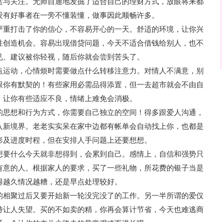
赏与关注。无师自通地发掘了适合自己的理财方式，放眼将来都
没有好事者在一旁不懂装懂，做事因此顺畅许多。
严重打击了你的信心，不容易开心的一天。舒适的环境，让你兴
性创造机会。容易出现借贷问题，今天不适合借钱给别人，也不
见、建议被你轻视，随后你就会尝到苦头了。
点运动，心情烦时需要做点什么转移注意力。对情人不满意，别
跟你有默契的！有些家用必需品得添置，但一去超市就会不由自
，让你有些适应不良，情绪上难免会消极。
的思想和行为方式，你需要自己独立的空间！得多跟爱人沟通，
入新境界。老老实实呆在家中边都有帐单会自动找上你，也都是
形及进度时程，但在安排人手问题上还要想想。
想要什么今天就非想得到，会累到自己。感情上，自信和强势只
有意的人。根据家人的要求，买了一些礼物，所花费的银子当是
得越久情况越糟，还是早点处理较好。
的相聚过后又要开始新一轮没完没了的工作。另一半所谓的爱仅
持让人失望。买的不如卖的精，你再会算计节省，今天也难逃商