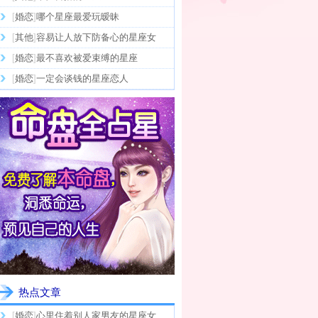
[
婚恋
]
哪个星座最爱玩暧昧
[
其他
]
容易让人放下防备心的星座女
[
婚恋
]
最不喜欢被爱束缚的星座
[
婚恋
]
一定会谈钱的星座恋人
热点文章
[
婚恋
]
心里住着别人家男友的星座女