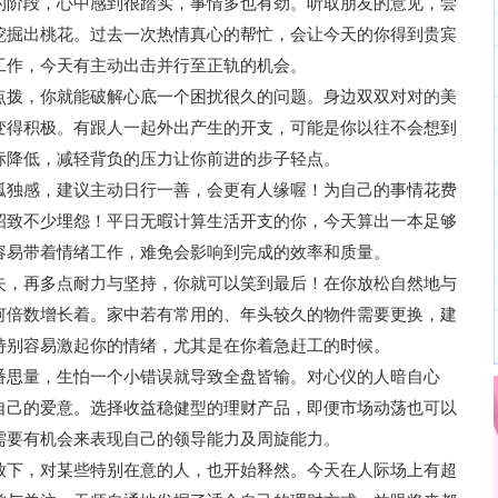
的阶段，心中感到很踏实，事情多也有劲。听取朋友的意见，尝
挖掘出桃花。过去一次热情真心的帮忙，会让今天的你得到贵宾
工作，今天有主动出击并行至正轨的机会。
点拨，你就能破解心底一个困扰很久的问题。身边双双对对的美
变得积极。有跟人一起外出产生的开支，可能是你以往不会想到
标降低，减轻背负的压力让你前进的步子轻点。
孤独感，建议主动日行一善，会更有人缘喔！为自己的事情花费
招致不少埋怨！平日无暇计算生活开支的你，今天算出一本足够
容易带着情绪工作，难免会影响到完成的效率和质量。
失，再多点耐力与坚持，你就可以笑到最后！在你放松自然地与
何倍数增长着。家中若有常用的、年头较久的物件需要更换，建
特别容易激起你的情绪，尤其是在你着急赶工的时候。
番思量，生怕一个小错误就导致全盘皆输。对心仪的人暗自心
自己的爱意。选择收益稳健型的理财产品，即便市场动荡也可以
需要有机会来表现自己的领导能力及周旋能力。
放下，对某些特别在意的人，也开始释然。今天在人际场上有超