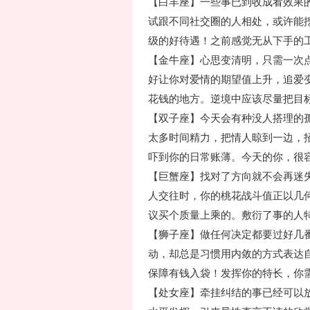
【白羊座】一些事已到收成看效果
试跟不同社交圈的人相处，或许能
级的好待遇！之前感觉无从下手的
【金牛座】心思变清明，只需一次
好让你对爱情的期望值上升，追爱
花钱的地方。逆境中应该尽量把目
【双子座】今天会有种没人搭理的
太多时间精力，把情人晾到一边，
吓到你的日常账薄。今天的你，很
【巨蟹座】找对了方向就不会再迷
人交往时，你的桃花战斗值正以几
议买个质量上乘的。敷衍了事的人
【狮子座】做任何决定都要过好几
动，却总是习惯用内敛的方式表达
保障有钱入袋！发挥你的特长，你
【处女座】牵挂纠结的事已经可以