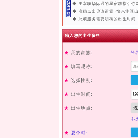
◆ 主宰职场际遇的星宿群指引你
◆ 准确点出你该留意~快来测算
◆ 此项服务需要明确的出生时间
输入您的出生资料
★
我的家族:
登
★
填写昵称:
★
选择性别:
★
出生时间:
★
出生地点:
我
★
夏令时: