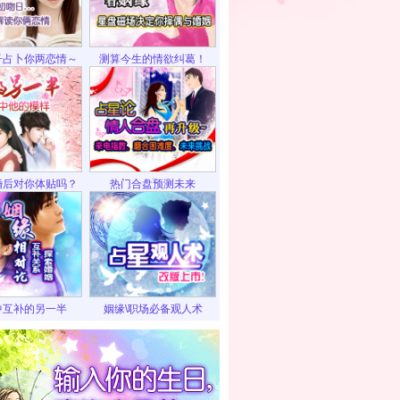
子占卜你两恋情～
测算今生的情欲纠葛！
婚后对你体贴吗？
热门合盘预测未来
中互补的另一半
姻缘\职场必备观人术