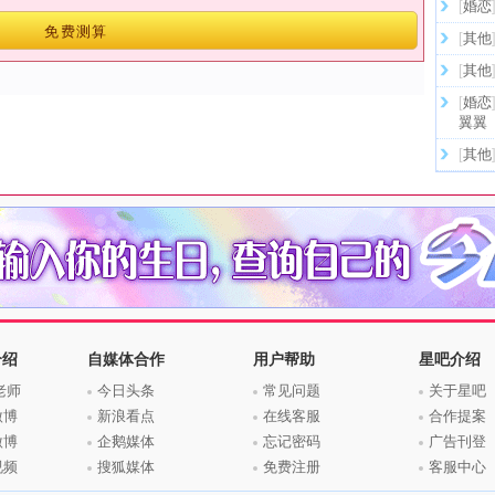
[
婚恋
免费测算
[
其他
[
其他
[
婚恋
翼翼
[
其他
介绍
自媒体合作
用户帮助
星吧介绍
老师
今日头条
常见问题
关于星吧
微博
新浪看点
在线客服
合作提案
微博
企鹅媒体
忘记密码
广告刊登
视频
搜狐媒体
免费注册
客服中心