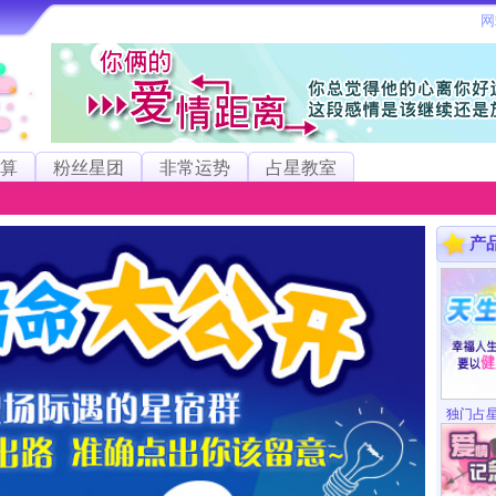
算
粉丝星团
非常运势
占星教室
产
独门占