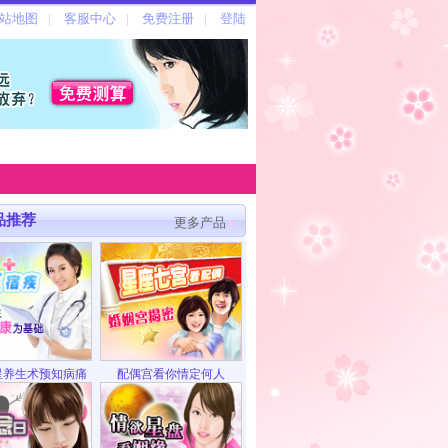
品推荐
更多产品
星养生术预知病痛
配偶宫看你情定何人