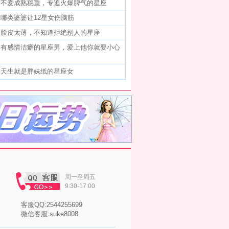
]
不爱成熟稳重，专追火爆脾气的星座
]
哪类婆婆让12星女伤脑筋
]
脸皮太薄，不知道拒绝别人的星座
]
有感情洁癖的星座男，爱上他你就要小心
]
天生就是胖妹纸的星座女
周一至周五
9:30-17:00
客服QQ:2544255699
微信客服:suke8008