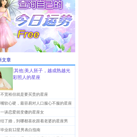
新文章
[
其他
]
美人胚子，越成熟越光
彩照人的星座
]
不宽裕但就是要买贵的星座
]
嘴软心硬，最容易对人口服心不服的星座
]
一谈恋爱就变傻的星座女
]
结了婚，到哪都喜欢跟着老婆的星座男
]
毕业前12星男表白指南