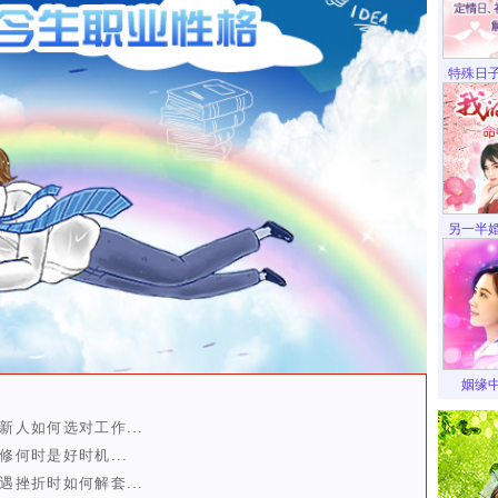
特殊日
另一半
姻缘
新人如何选对工作...
修何时是好时机...
遇挫折时如何解套...