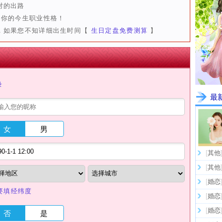
对的出路
出你的今生职业性格！
，如果您不知详细出生时间【
生日定盘免费测算
】
录
最
女
男
[
其他
[
其他
[
婚恋
要填经纬度
[
婚恋
[
婚恋
否
是