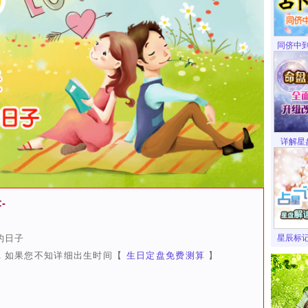
同侪中
详解星
-
的日子
星辰标
，如果您不知详细出生时间【
生日定盘免费测算
】