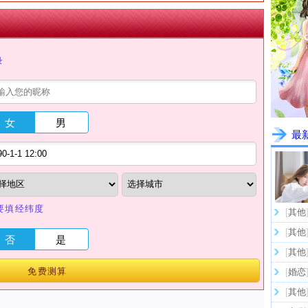
录
女
男
最
要填经纬度
[
其他
[
其他
否
是
[
其他
免费测算
[
婚恋
[
其他