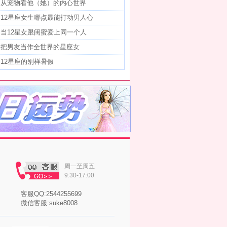
]
从宠物看他（她）的内心世界
]
12星座女生哪点最能打动男人心
]
当12星女跟闺蜜爱上同一个人
]
把男友当作全世界的星座女
]
12星座的别样暑假
周一至周五
9:30-17:00
客服QQ:2544255699
微信客服:suke8008