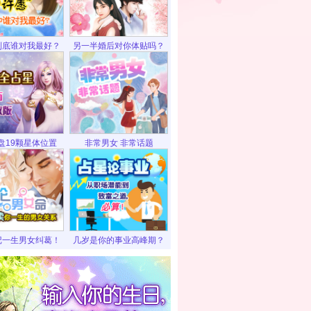
到底谁对我最好？
另一半婚后对你体贴吗？
盘19颗星体位置
非常男女 非常话题
记一生男女纠葛！
几岁是你的事业高峰期？