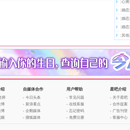
[
心测
[
婚恋
[
婚恋
[
婚恋
[
其他
介绍
自媒体合作
用户帮助
星吧介绍
老师
今日头条
常见问题
关于星吧
微博
新浪看点
在线客服
合作提案
微博
企鹅媒体
忘记密码
广告刊登
视频
搜狐媒体
免费注册
客服中心