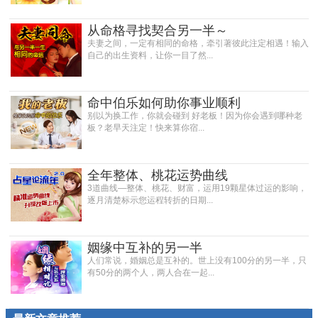
从命格寻找契合另一半～
夫妻之间，一定有相同的命格，牵引著彼此注定相遇！输入
自己的出生资料，让你一目了然...
命中伯乐如何助你事业顺利
别以为换工作，你就会碰到 好老板！因为你会遇到哪种老
板？老早天注定！快来算你宿...
全年整体、桃花运势曲线
3道曲线—整体、桃花、财富，运用19颗星体过运的影响，
逐月清楚标示您运程转折的日期...
姻缘中互补的另一半
人们常说，婚姻总是互补的。世上没有100分的另一半，只
有50分的两个人，两人合在一起...