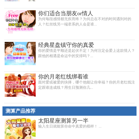
你们适合当朋友or情人
为何每段感情都无疾而终？为何总在不对的时间遇到对的
人？红丝线另一端牵系的人会是谁...
经典星盘镇守你的真爱
你的爱情是平顺还是起伏不定！为何注定会爱上这款情人？
跟他的相遇是命运中的安排吗？...
你的月老红线绑着谁
面对爱或被爱的抉择，哪个他能让你幸福？你的月老红线注
定跟谁连成线？用生日预测你几...
测算产品推荐
太阳星座测算另一半
输入生日就能算你命中真爱的模样！ ...