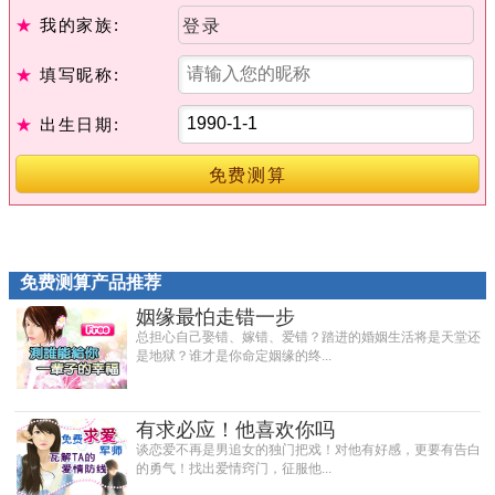
★
我的家族:
登录
★
填写昵称:
★
出生日期:
免费测算
免费测算产品推荐
姻缘最怕走错一步
总担心自己娶错、嫁错、爱错？踏进的婚姻生活将是天堂还
是地狱？谁才是你命定姻缘的终...
有求必应！他喜欢你吗
谈恋爱不再是男追女的独门把戏！对他有好感，更要有告白
的勇气！找出爱情窍门，征服他...