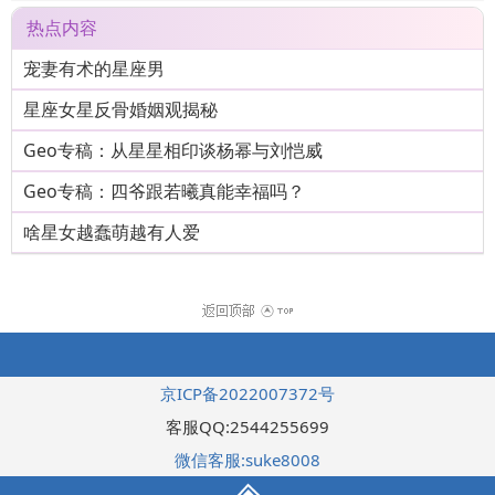
热点内容
宠妻有术的星座男
星座女星反骨婚姻观揭秘
Geo专稿：从星星相印谈杨幂与刘恺威
Geo专稿：四爷跟若曦真能幸福吗？
啥星女越蠢萌越有人爱
京ICP备2022007372号
客服QQ:2544255699
微信客服:suke8008