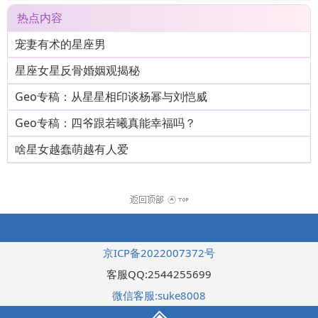
热点内容
宠妻有术的星座男
星座女星反骨婚姻观揭秘
Geo专稿：从星星相印谈杨幂与刘恺威
Geo专稿：四爷跟若曦真能幸福吗？
啥星女越蠢萌越有人爱
京ICP备2022007372号
客服QQ:2544255699
微信客服:suke8008