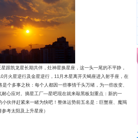
都有天王星跟凯龙星长期共伴，灶神星换星座，这一头一尾的不平静，
月-10月火星逆行及金星逆行，11月木星离开天蝎座进入射手座，在
又将是个多事之秋：每个人都因一些事情千头万绪，为一些改变、
气耐心应对。摘星工厂—星吧现在就来敲黑板划重点：新的一
趣的小伙伴赶紧来一睹为快吧！整体运势前五名是：巨蟹座、魔羯
请参考太阳及上升星座）