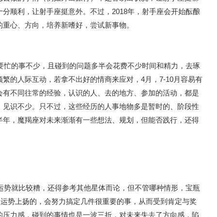
分顺利，让射手座挺意外。不过，2018年，射手座会开始酝酿
的重心、方向，培养新嗜好，尝试新事物。
年要忙的事不少，且碰到的问题多半会花费不少时间和精力，去琢
繁的人际互动，若拿不出好的情商来应对，4月，7-10月容易有
会有不同往常的经验，认识的人、去的地方、参加的活动，都是
，见识不少。只不过，这些经历的人事地物多是暂时的、阶段性
半年，魔羯座对未来渐渐有一些想法、规划，但能否践行，还得
】
的运势就比较糟，还得参考其他星体而论，但不管哪种情形，宝瓶
。运势上扬的，会努力搞定几件很重要的事，从而受到肯定与奖
的压力感，碰到的事情也是一波三折，对未来失去了方向感，陷