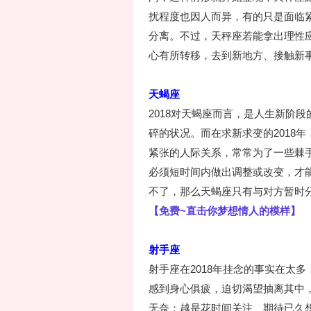
扰程度也因人而异，有的只是面临
分离。不过，天秤座若能拿出理性
心有所转移，去到新地方、接触新
天蝎座
2018对天蝎座而言，是人生新阶
碎的状况。而在求新求变的2018年
紧张的人际关系，常常为了一些棘
必须短时间内做出调整或改变，才
不了，那么天蝎座只有与对方暂时
【免费~直击你梦想情人的模样】
射手座
射手座在2018年挂念的事实在太
感到身心俱疲，迫切渴望抽离其中
无奈；越是花时间关注、期待已久