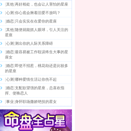
[
其他
]
再好相处，也会让人害怕的星座
[
心测
]
你心底会揪着旧爱不放吗？
[
婚恋
]
只会实实在在爱你的星座
[
其他
]
随便就能抓人眼球，引人关注的
星座
[
心测
]
测出你的人际关系障碍
[
婚恋
]
最容易被工作耽误终生大事的星
座女
[
婚恋
]
即使不招惹，桃花劫还是比较多
的星座
[
心测
]
哪种爱情生活让你伤不起
[
婚恋
]
支配欲望强的星座，总喜欢指
挥、使唤恋人
[
事业
]
身怀职场撒娇绝技的星女