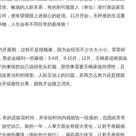
紧张、敏感的人际关系，有的则可能跟人（单位）渐行渐远甚至
应对，便有望摆脱上述烦心的处境。11月开始，天秤座的生活重
事物，人生会有不同往常的新体验！
段的开展期，过程不是很顺遂，因为会经历不少大大小小、零零碎
，势必会碰到一些麻烦：3-4月，9-10月，12月，天蝎座或将面临
手的事情把自己搞得焦头烂额，那些事需要天蝎座保持理性，且
能改善当时的情形。人际互动上的问题，若再怎么努力还是摆脱
分开或索性分离，困扰才会随之消失。
多，有的还挺花时间，并非短时间内就能告一段落的，也因此常常
，放空自己。新的一年，人事方面会有较大变化，让射手座颇感
想去做的事情（例如外出旅行），越容易出状况，让射手座挺郁