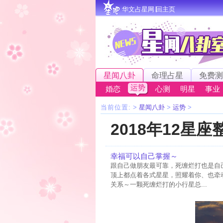
华文占星网∣回主页
星闻八卦
命理占星
免费测
运势
婚恋
心测
明星
事业
当前位置:
>
星闻八卦
>
运势
>
2018年12星
幸福可以自己掌握～
跟自己做朋友最可靠，死缠烂打也是自
顶上都点着各式星星，照耀着你、也牵
关系～一颗死缠烂打的小行星总...