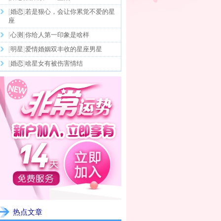
[
婚恋
]
若是狠心，会让你累觉不爱的星
座
[
心测
]
你给人第一印象是啥样
[
明星
]
爱情婚姻双丰收的星座男星
[
婚恋
]
啥星女有被伤害情结
热点文章