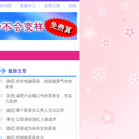
最新文章
[
婚恋
]
你对他越霸道，他就越爱气你的
星座
[
其他
]
减肥只会喊口号的星座女，凭实
力发胖
[
婚恋
]
哪个星座女让男人无法忘怀
[
事业
]
12星座职场红人炼成术
[
婚恋
]
容易成为抹布女的星座
[
婚恋
]
悄婚族星座盘点