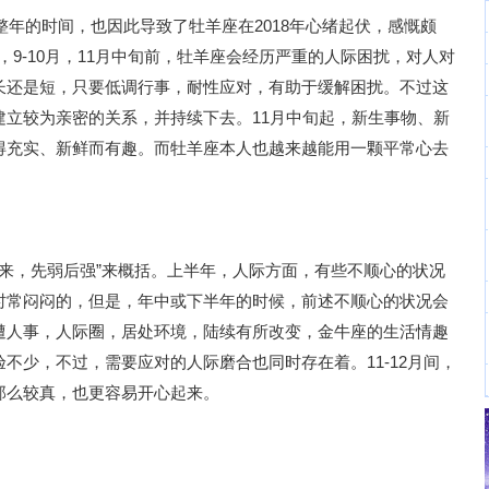
一整年的时间，也因此导致了牡羊座在2018年心绪起伏，感慨颇
，9-10月，11月中旬前，牡羊座会经历严重的人际困扰，对人对
长还是短，只要低调行事，耐性应对，有助于缓解困扰。不过这
建立较为亲密的关系，并持续下去。11月中旬起，新生事物、新
得充实、新鲜而有趣。而牡羊座本人也越来越能用一颗平常心去
尽甘来，先弱后强”来概括。上半年，人际方面，有些不顺心的状况
时常闷闷的，但是，年中或下半年的时候，前述不顺心的状况会
遭人事，人际圈，居处环境，陆续有所改变，金牛座的生活情趣
不少，不过，需要应对的人际磨合也同时存在着。11-12月间，
那么较真，也更容易开心起来。