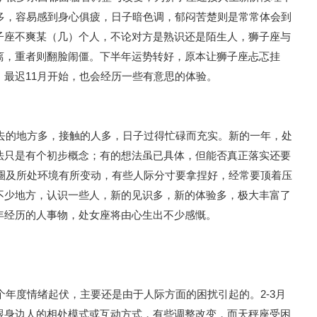
情多，容易感到身心俱疲，日子暗色调，郁闷苦楚则是常常体会到
子座不爽某（几）个人，不论对方是熟识还是陌生人，狮子座与
离，重者则翻脸闹僵。下半年运势转好，原本让狮子座忐忑挂
最迟11月开始，也会经历一些有意思的体验。
，去的地方多，接触的人多，日子过得忙碌而充实。新的一年，处
法只是有个初步概念；有的想法虽已具体，但能否真正落实还要
际圈及所处环境有所变动，有些人际分寸要拿捏好，经常要顶着压
不少地方，认识一些人，新的见识多，新的体验多，极大丰富了
年经历的人事物，处女座将由心生出不少感慨。
这个年度情绪起伏，主要还是由于人际方面的困扰引起的。2-3月
跟身边人的相处模式或互动方式，有些调整改变，而天秤座受困