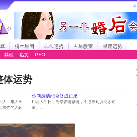
算
粉丝星团
非常运势
占星教室
星座运势
其他
热文
GEO
座整体运势
你俩感情能否修成正果
己人～每人头
用两人生日，先睹爱情剧情，不必等到演完才知
动着你的人际
道。...