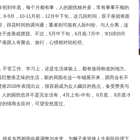
从年初到年底，每个月都有事，人的困扰格外多，常有事事不顺的
月，8-9月，10-11月初，12月中下旬，这几段时间，双子座就将面
同，得花时间协调沟通；重者则可能有人际纠纷、与人分离，这
改善或摆脱。不过，5月中下旬，6月底-7月中，9/10到9月
子座跟人有聚会、旅行，心情相对轻松些。
好，不管工作、学习上，还是生活体验上，都有值得称道的地方。
着巨蟹座乏味的生活，新的局面在这一年铺展开来，因而会长不
座2018年表现出众，很容易成为众人瞩目的焦点，备受赞美与
的困扰也并不是完全没有，4月上旬-中旬， 6月底， 8月底-9
好的情商去应对，可望安然度过。
境，很多东西都面临着调整与改变，为狮子座迎接人生新阶段埋下