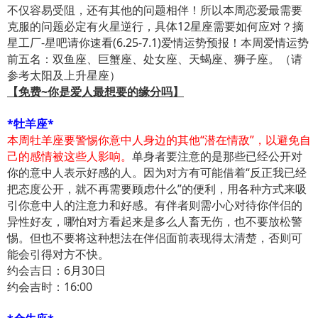
不仅容易受阻，还有其他的问题相伴！所以本周恋爱最需要
克服的问题必定有火星逆行，具体12星座需要如何应对？摘
星工厂-星吧请你速看(6.25-7.1)爱情运势预报！本周爱情运势
前五名：双鱼座、巨蟹座、处女座、天蝎座、狮子座。（请
参考太阳及上升星座）
【免费~你是爱人最想要的缘分吗】
*牡羊座*
本周牡羊座要警惕你意中人身边的其他“潜在情敌”，以避免自
己的感情被这些人影响。
单身者要注意的是那些已经公开对
你的意中人表示好感的人。因为对方有可能借着“反正我已经
把态度公开，就不再需要顾虑什么”的便利，用各种方式来吸
引你意中人的注意力和好感。有伴者则需小心对待你伴侣的
异性好友，哪怕对方看起来是多么人畜无伤，也不要放松警
惕。但也不要将这种想法在伴侣面前表现得太清楚，否则可
能会引得对方不快。
约会吉日：6月30日
约会吉时：16:00