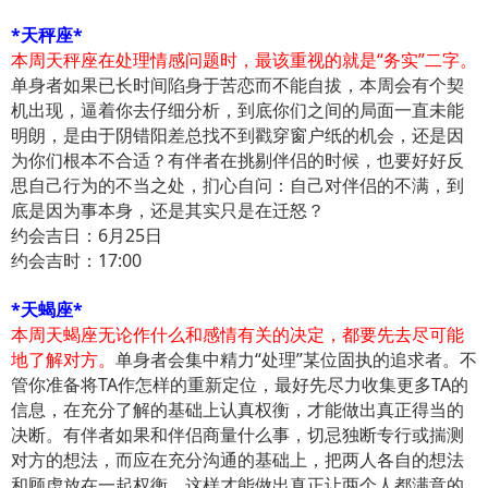
*天秤座*
本周天秤座在处理情感问题时，最该重视的就是“务实”二字。
单身者如果已长时间陷身于苦恋而不能自拔，本周会有个契
机出现，逼着你去仔细分析，到底你们之间的局面一直未能
明朗，是由于阴错阳差总找不到戳穿窗户纸的机会，还是因
为你们根本不合适？有伴者在挑剔伴侣的时候，也要好好反
思自己行为的不当之处，扪心自问：自己对伴侣的不满，到
底是因为事本身，还是其实只是在迁怒？
约会吉日：6月25日
约会吉时：17:00
*天蝎座*
本周天蝎座无论作什么和感情有关的决定，都要先去尽可能
地了解对方。
单身者会集中精力“处理”某位固执的追求者。不
管你准备将TA作怎样的重新定位，最好先尽力收集更多TA的
信息，在充分了解的基础上认真权衡，才能做出真正得当的
决断。有伴者如果和伴侣商量什么事，切忌独断专行或揣测
对方的想法，而应在充分沟通的基础上，把两人各自的想法
和顾虑放在一起权衡，这样才能做出真正让两个人都满意的