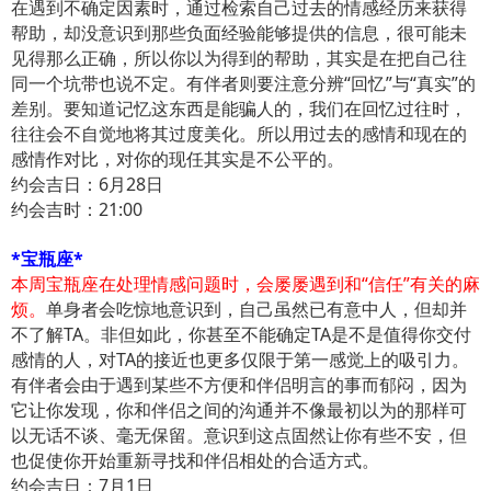
在遇到不确定因素时，通过检索自己过去的情感经历来获得
帮助，却没意识到那些负面经验能够提供的信息，很可能未
见得那么正确，所以你以为得到的帮助，其实是在把自己往
同一个坑带也说不定。有伴者则要注意分辨“回忆”与“真实”的
差别。要知道记忆这东西是能骗人的，我们在回忆过往时，
往往会不自觉地将其过度美化。所以用过去的感情和现在的
感情作对比，对你的现任其实是不公平的。
约会吉日：6月28日
约会吉时：21:00
*宝瓶座*
本周宝瓶座在处理情感问题时，会屡屡遇到和“信任”有关的麻
烦。
单身者会吃惊地意识到，自己虽然已有意中人，但却并
不了解TA。非但如此，你甚至不能确定TA是不是值得你交付
感情的人，对TA的接近也更多仅限于第一感觉上的吸引力。
有伴者会由于遇到某些不方便和伴侣明言的事而郁闷，因为
它让你发现，你和伴侣之间的沟通并不像最初以为的那样可
以无话不谈、毫无保留。意识到这点固然让你有些不安，但
也促使你开始重新寻找和伴侣相处的合适方式。
约会吉日：7月1日