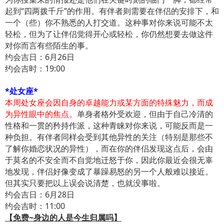
起到“四两拨千斤”的作用。有伴者则需要在伴侣的安排下，和
一个（些）你不熟悉的人打交道。这种事对你来说可能不太
轻松，但为了让伴侣觉得开心或轻松，你仍然想要去做这件
对你而言有些陌生的事。
约会吉日：6月26日
约会吉时：19:00
*处女座*
本周处女座会因自身的卓越能力或某方面的特殊魅力，而成
为异性眼中的焦点。
单身者格外受欢迎，但由于自己冷清的
性格和一贯的矜持作派，这种青睐对你来说，可能反而是一
种负担。有伴者同样会受到其他异性的关注（特别是那些不
了解你婚恋状况的异性），而在你的伴侣发现这点后，会由
于莫名的不安全而不自觉地迁怒于你，因此你最近会很无辜
地发现，伴侣好像变成了暴躁易怒的另一个人般难以接近。
但其实只要把以上误会说清楚，也就没事啦。
约会吉日：6月28日
约会吉时：11:00
【免费~身边的人是今生归属吗】