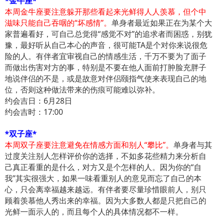
*金牛座*
本周金牛座要注意躲开那些看起来光鲜得人人羡慕，但个中
滋味只能自己吞咽的“坏感情”。
单身者最近如果正在为某个大
家普遍看好，可自己总觉得“感觉不对”的追求者而困惑，别犹
豫，最好听从自己本心的声音，很可能TA是个对你来说很危
险的人。有伴者宜审视自己的情感生活，千万不要为了面子
而做出伤害对方的事，特别是不要在他人面前打肿脸充胖子
地说伴侣的不是，或是故意对伴侣颐指气使来表现自己的地
位，否则这种做法带来的伤痕可能难以弥补。
约会吉日：6月28日
约会吉时：17:00
*双子座*
本周双子座要注意避免在情感方面和别人“攀比”。
单身者与其
过度关注别人怎样评价你的选择，不如多花些精力来分析自
己真正看重的是什么，对方又是个怎样的人。因为你的“自
我”其实很强大，如果一味看重别人的意见而忘了自己的本
心，只会离幸福越来越远。有伴者要尽量珍惜眼前人，别只
顾着羡慕他人秀出来的幸福。因为大多数人都是只把自己的
光鲜一面示人的，而且每个人的具体情况都不一样。