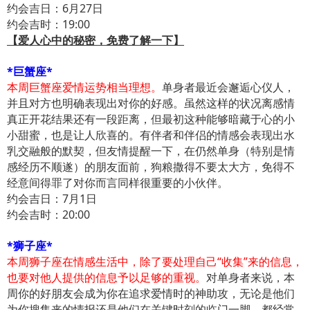
约会吉日：6月27日
约会吉时：19:00
【爱人心中的秘密，免费了解一下】
*巨蟹座*
本周巨蟹座爱情运势相当理想。
单身者最近会邂逅心仪人，
并且对方也明确表现出对你的好感。虽然这样的状况离感情
真正开花结果还有一段距离，但最初这种能够暗藏于心的小
小甜蜜，也是让人欣喜的。有伴者和伴侣的情感会表现出水
乳交融般的默契，但友情提醒一下，在仍然单身（特别是情
感经历不顺遂）的朋友面前，狗粮撒得不要太大方，免得不
经意间得罪了对你而言同样很重要的小伙伴。
约会吉日：7月1日
约会吉时：20:00
*狮子座*
本周狮子座在情感生活中，除了要处理自己“收集”来的信息，
也要对他人提供的信息予以足够的重视。
对单身者来说，本
周你的好朋友会成为你在追求爱情时的神助攻，无论是他们
为你搜集来的情报还是他们在关键时刻的临门一脚，都经常