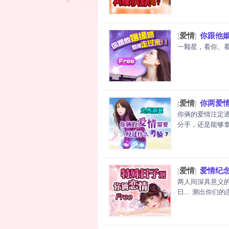
爱情
你跟他姻
[
]
一颗星，看你、看
爱情
你两爱
[
]
你俩的爱情注定
分手，还是能够拿
爱情
爱情纪
[
]
两人间深具意义
日... 测出你们