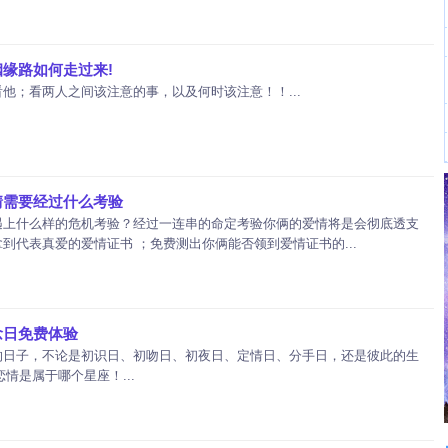
缘路如何走过来!
他；看两人之间该注意的事，以及何时该注意！！...
情需要经过什么考验
遇上什么样的危机考验？经过一连串的命定考验你俩的爱情将是会彻底透支
到代表真爱的爱情证书 ；免费测出你俩能否领到爱情证书的...
念日免费体验
的日子，不论是初识日、初吻日、初夜日、定情日、分手日，还是彼此的生
的恋情是属于哪个星座！...