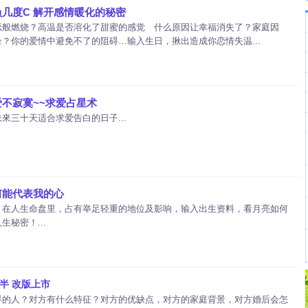
几度C 解开感情暖化的秘密
恋般燃烧？高温是否溶化了甜蜜的感觉 什么原因让幸福消失了？家庭因
？你的爱情中避免不了的阻碍…输入生日，揪出造成你恋情失温...
不寂寞~~求爱占星术
來三十天适合求爱告白的日子...
何能代表我的心
，在人生命盘里，占有举足轻重的地位及影响，输入出生资料，看月亮如何
秘密！...
半 改版上市
样的人？对方有什么特征？对方的优缺点，对方的家庭背景，对方婚后会怎