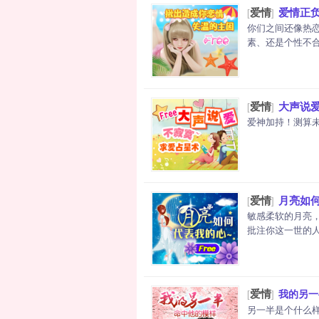
爱情
爱情正负
[
]
你们之间还像热
素、还是个性不合
爱情
大声说爱
[
]
爱神加持！测算未
爱情
月亮如
[
]
敏感柔软的月亮
批注你这一世的人生
爱情
我的另一
[
]
另一半是个什么