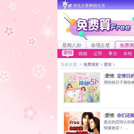
华文占星网∣回主页
星闻八卦
命理占星
免费测
爱情
婚姻
运势
事业
命格
当前位置:
>
免费测算
>
爱情
>
爱情
定情日
[
]
用特殊日子测你俩
爱情
你们还
[
]
逝去的恋情让你
情缘效应！ ...