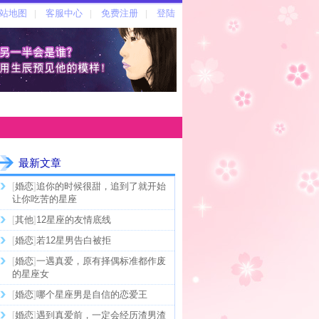
最新文章
[
婚恋
]
追你的时候很甜，追到了就开始
让你吃苦的星座
[
其他
]
12星座的友情底线
[
婚恋
]
若12星男告白被拒
[
婚恋
]
一遇真爱，原有择偶标准都作废
的星座女
[
婚恋
]
哪个星座男是自信的恋爱王
[
婚恋
]
遇到真爱前，一定会经历渣男渣