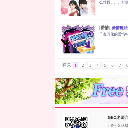
么对我。。。好多
爱情
爱情魔法
[
]
千变万化的爱情中
首页
1
2
3
4
5
6
7
GEO老师
关于GEO