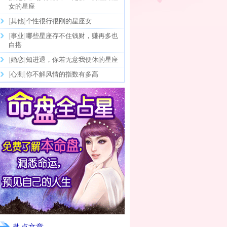
女的星座
[
其他
]
个性很行很刚的星座女
[
事业
]
哪些星座存不住钱财，赚再多也
白搭
[
婚恋
]
知进退，你若无意我便休的星座
[
心测
]
你不解风情的指数有多高
热点文章