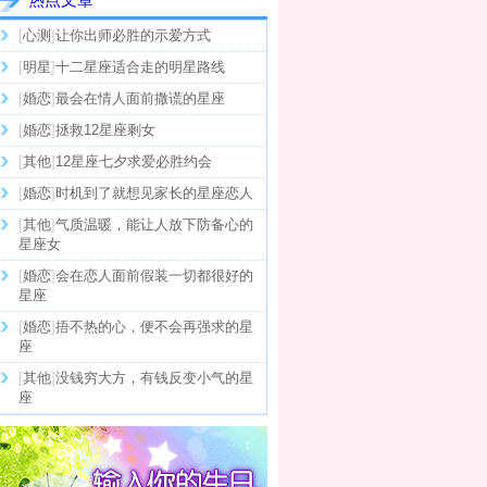
[
心测
]
让你出师必胜的示爱方式
[
明星
]
十二星座适合走的明星路线
[
婚恋
]
最会在情人面前撒谎的星座
[
婚恋
]
拯救12星座剩女
[
其他
]
12星座七夕求爱必胜约会
[
婚恋
]
时机到了就想见家长的星座恋人
[
其他
]
气质温暖，能让人放下防备心的
星座女
[
婚恋
]
会在恋人面前假装一切都很好的
星座
[
婚恋
]
捂不热的心，便不会再强求的星
座
[
其他
]
没钱穷大方，有钱反变小气的星
座