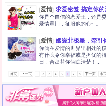
爱情
求爱密笈 搞定你的
[
]
你是个自信的恋爱王，还是
爱情罩门，征服他的心~...
爱情
姻缘北极星，牵引
[
]
你俩在爱情的世界里相处的
有什么令你幸福或是担优的
日，合盘替你俩瞧清楚！...
首页
上一页
1
2
3
4
5
6
7
8
下一页
末