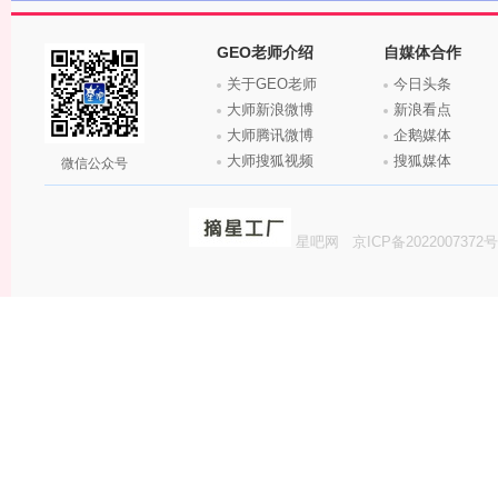
GEO老师介绍
自媒体合作
关于GEO老师
今日头条
大师新浪微博
新浪看点
大师腾讯微博
企鹅媒体
大师搜狐视频
搜狐媒体
微信公众号
星吧网
京ICP备2022007372